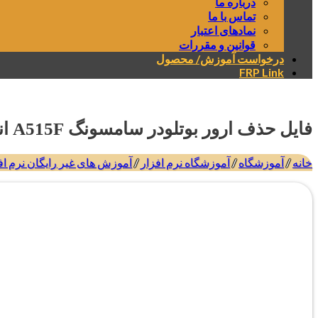
درباره ما
تماس با ما
نمادهای اعتبار
قوانین و مقررات
درخواست آموزش/ محصول
FRP Link
فایل حذف ارور بوتلودر سامسونگ A515F اندروید 11 بعد از روت و آنلاک بوتلودر
خانه
/
آموزشگاه
/
آموزشگاه نرم افزار
/
آموزش های غیر رایگان نرم اف