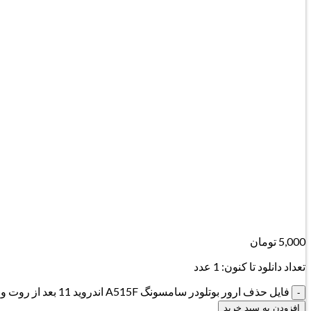
5,000
تومان
تعداد دانلود تا کنون: 1 عدد
فایل حذف ارور بوتلودر سامسونگ A515F اندروید 11 بعد از روت و آنلاک بوتلودر عدد
افزودن به سبد خرید