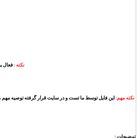
نکته :
فعال بودن یا نبودن FRP و OEM 
نکته مهم:
این فایل توسط ما تست و در سایت قرار گرفته توصیه مهم ما
توضیحات :