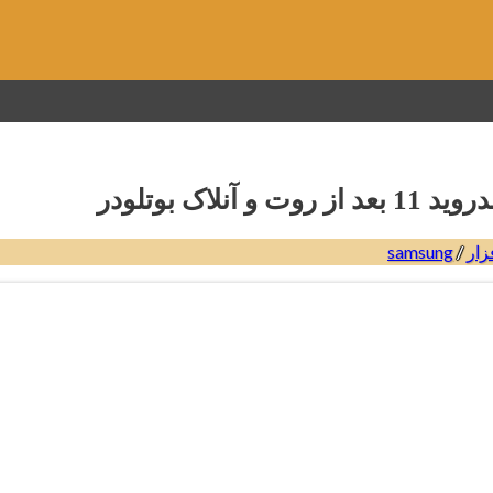
زار
/
samsung