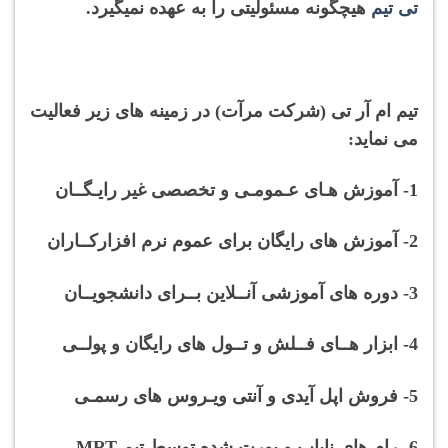
تی تیم
هیچگونه مسئولیتی را به عهده نمیگیرد.
تیم ام آر تی (شرکت مرآت) در زمینه های زیر فعالیت
می نماید:
1- آموزش هـای عـمومـی و تخصصی غیر رایـگــان
2- آموزش های رایگان برای عموم نرم افزارکــاران
3- دوره های آموزشی آنــلاین بــرای دانشجویــان
4- ابزار هــای فــلش و تــول های رایگان و پولــی
5- فروش اپل آیدی و آنتی ویـروس های رسمـی
6- رام های نایاب و پورت شده توسط تیم MRT