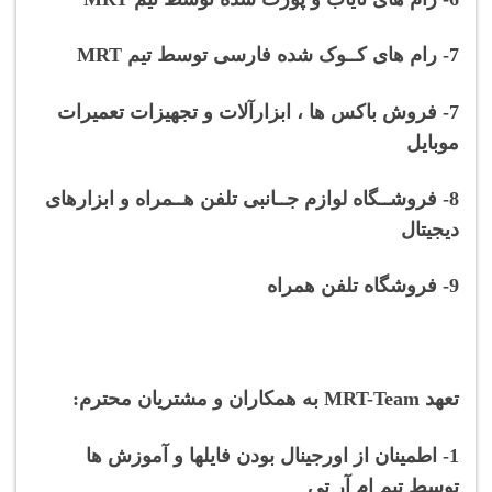
7- رام های کــوک شده فارسی توسط تیم MRT
7- فروش باکس ها ، ابزارآلات و تجهیزات تعمیرات
موبایل
8- فروشــگاه لوازم جــانبی تلفن هــمراه و ابزارهای
دیجیتال
9- فروشگاه تلفن همراه
تعهد M
RT-Team به همکاران و مشتریان محترم:
1- اطمینان از اورجینال بودن فایلها و آموزش ها
توسط تیم ام آر تی