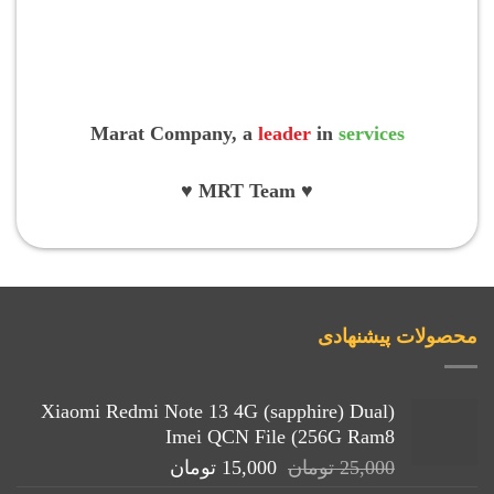
Marat Company, a
leader
in
services
♥ MRT Team ♥
محصولات پیشنهادی
(Xiaomi Redmi Note 13 4G (sapphire) Dual
Imei QCN File (256G Ram8
قیمت
قیمت
25,000
تومان
15,000
تومان
اصلی:
فعلی: