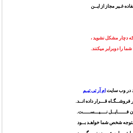
ه غـیر مجاز از ایــن
که دچار مشکل نشوید ،
ا را دوبرابر میکنند.
ود در وب سایت
ام آر تی تیـم
فروشــگـاه قـــرار داده انــد.
فــــــایــل نــــیـــســـــت.
 متوجه شخص شما خواهـد بــود
لیتی را به عـــهده نمی گــیرد.