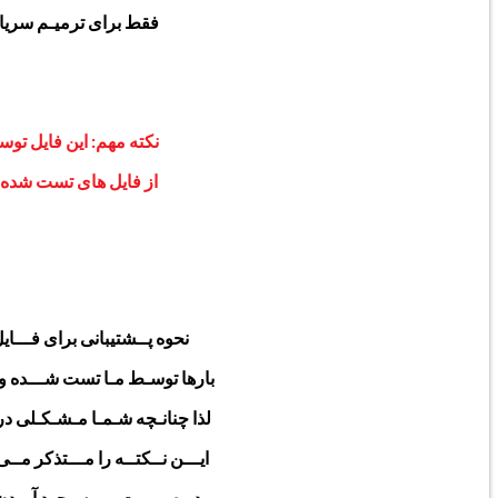
فقط برای ترمیـم
سریال
نکته مهم: این فایل تو
از فایل های تست شده مع
نحوه پــشتیبانی برای فـــا
بارها توسـط مـا تست شـــده و پـ
لذا چنانـچه شـمـا مـشـکـلی در ا
ایـــن نــکتــه را مـــتذکر 
و در صــورت بــــه وجود آمـدن 