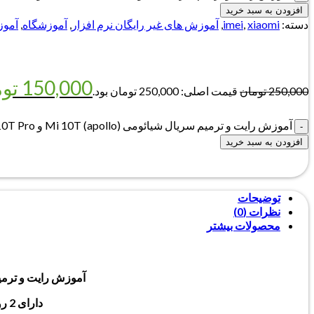
افزودن به سبد خرید
دسته:
xiaomi
,
imei
,
آموزش های غیر رایگان نرم افزار
,
آموزشگاه
,
آموز
150,000
تو
250,000
تومان
قیمت اصلی: 250,000 تومان بود.
آموزش رایت و ترمیم سریال شیائومی (apollo) Mi 10T و Mi 10T Pro هر دو سیم (روش جدید) عدد
افزودن به سبد خرید
توضیحات
نظرات (0)
محصولات بیشتر
آموزش رایت و ترم
دارای 2 روش تست شده: ترمیم تک سیم بدون دستکاری RSA و ترمیم دو سیم با حذف RSA