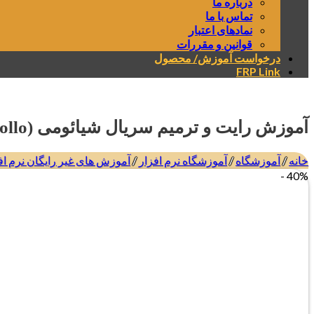
درباره ما
تماس با ما
نمادهای اعتبار
قوانین و مقررات
درخواست آموزش/ محصول
FRP Link
آموزش رایت و ترمیم سریال شیائومی (apollo) Mi 10T و Mi 10T Pro هر دو سیم (روش جدید)
خانه
/
آموزشگاه
/
آموزشگاه نرم افزار
/
آموزش های غیر رایگان نرم اف
40% -