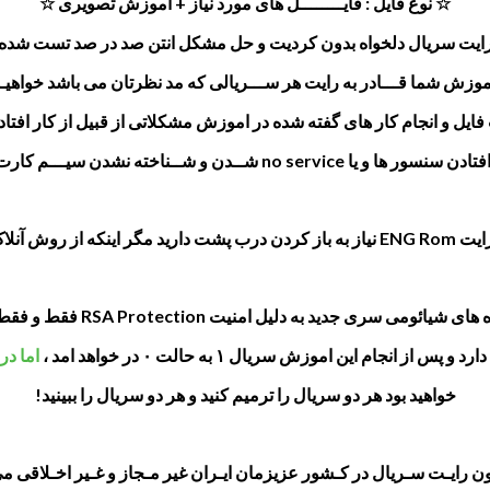
☆ نوع فایل : فایــــــــل های مورد نیاز + آموزش تصویری ☆
ایت سریال دلخواه بدون کردیت و حل مشکل انتن صد در صد تست شده
آموزش شما قـــادر به رایت هر ســـریالی که مد نظرتان می باشد خواهیــ
فایل و انجام کار های گفته شده در اموزش مشکلاتی از قبیل از کار افتا
ا و یا no service شــدن و شــناخته نشدن سیـــم کارت نخواهید داشت. ☆
اک بوت‌لودر اقدام کنید.
ائومی سری جدید به دلیل امنیت RSA Protection فقط و فقط سیم ۲ امکان ریپیر
دارد و پس از انجام این اموزش سریال ۱ به حالت ۰ در خواهد امد ،
اما در
خواهید بود هر دو سریال را ترمیم کنید و هر دو سریال را ببینید!
ن رایـت سـریال در کـشور عزیزمان ایـران غیر مـجاز و غـیر اخـلاقی می