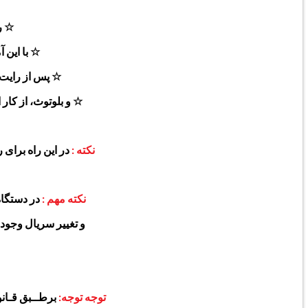
☆ ر
☆ با این 
☆ پس از رایت 
☆ و
بلوتوث،
از کار افتادن سنسور ه
نکته :
در این راه برای رایت ENG Rom نیاز به باز کردن درب پشت دارید مگر اینکه از روش آنل
نکته مهم :
در دستگاه های شی
و تغییر سریال وجود
توجه توجه:
برطــبق قـانو