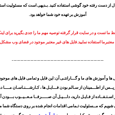
 از دست رفته خود گوشی استفاده کنید. بـدیهی است که مسئولیت استفاد
آموزش برعهده خود شما خواهد بود.
سط ما تست و در سایت قرار گرفته توصیه مهم ما را جدی بگیرید برای این
تبرما استفاده نمایید.
فایل های غیر معتبر موجود در فضای وب مشکل شم
———————————————————————————–
یل ها و آموزش های ما و گـــارانتـی آن: این فایل و تمامی فایل های موج
ـس از اطـــمینان از سـالم بودن فـــایـل ها ، کـارشـــنـاسـان مــــا در 
سـتـفــاده از فـایـل دارید، دلـــیـل آن صـــــرفــا مـعــیــوب بـــودن آن 
مــی شویم که مــسئولیت تـمامی اقدامات انجام شده بر روی دستگاه شما
هـــر گونه مــشــکـل ، ســـایـــــت
ام آر تـی تــیم
هیـــچ گــونه مــسئو