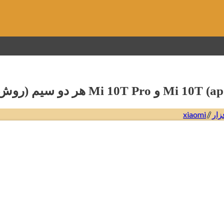
زار
/
xiaomi