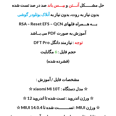
حل مشـــــکل
آنـــتن
و
بیـــس باند
صد در صد تست شده
بدون نیاز به روت، بدون نیاز به
آنلاک بوتلودر گوشی
بـــه هـــمراه فایهای RSA – Reset EFS – QCN
آموزش به صورت PDF می بــاشد
توجه
: نیازمند دانگل DFT Pro
حجم فایل :
6
مگابایت
(فشرده شده)
مشخصات فایل / آموزش :
☆ مدل دستگاه : xiaomi Mi 10T ☆
☆ ورژن اندروید : تست شده تا اندروید 12 ☆
☆ ورژن MIUI : تســــــــت شده تا MIUI 14.0.4 ☆