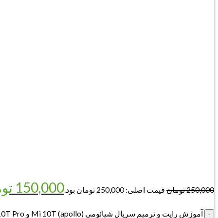
150,000
تو
250,000
تومان
قیمت اصلی: 250,000 تومان بود.
آموزش رایت و ترمیم سریال شیائومی (apollo) Mi 10T و Mi 10T Pro هر دو سیم (روش جدید) عدد