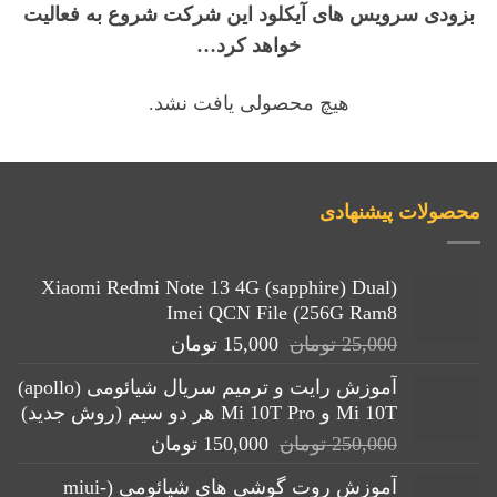
بزودی سرویس های آیکلود این شرکت شروع به فعالیت
خواهد کرد…
هیچ محصولی یافت نشد.
محصولات پیشنهادی
(Xiaomi Redmi Note 13 4G (sapphire) Dual
Imei QCN File (256G Ram8
قیمت
قیمت
25,000
تومان
15,000
تومان
اصلی:
فعلی:
آموزش رایت و ترمیم سریال شیائومی (apollo)
25,000 تومان
15,000 تومان.
Mi 10T و Mi 10T Pro هر دو سیم (روش جدید)
بود.
قیمت
قیمت
250,000
تومان
150,000
تومان
اصلی:
فعلی:
آموزش روت گوشی های شیائومی (miui-
250,000 تومان
150,000 تومان.