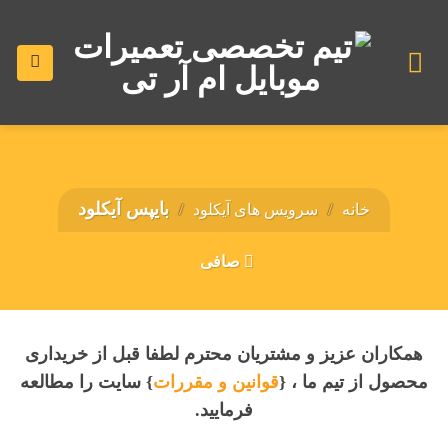
رش
ه
حتوا
بایپس آیکلود
خانه
/
سرویس های آیکلود
/
صافی
همکاران عزیز و مشتریان محترم لطفا قبل از خریداری
محصول از تیم ما ، {
قوانین و مقررات
} سایت را مطالعه
فرمایید.