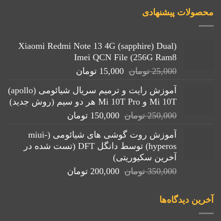
محصولات پیشنهادی
(Xiaomi Redmi Note 13 4G (sapphire) Dual
Imei QCN File (256G Ram8
قیمت
قیمت
25,000
تومان
15,000
تومان
اصلی:
فعلی:
آموزش رایت و ترمیم سریال شیائومی (apollo)
25,000 تومان
15,000 تومان.
Mi 10T و Mi 10T Pro هر دو سیم (روش جدید)
بود.
قیمت
قیمت
250,000
تومان
150,000
تومان
اصلی:
فعلی:
آموزش روت گوشی های شیائومی (miui-
250,000 تومان
150,000 تومان.
hyperos) توسط دانگل DFT (تست شده در
بود.
آخرین سکیوریتی)
قیمت
قیمت
350,000
تومان
200,000
تومان
اصلی:
فعلی:
350,000 تومان
200,000 تومان.
آخرین دیدگاه‌ها
بود.