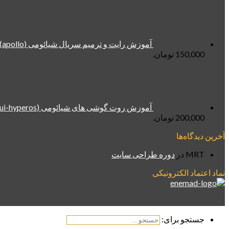
آموزش رایت و ترمیم سریال شیائومی (apollo) Mi 10T و Mi 10T Pro هر دو سیم (روش جدید)
150,000 تومان.
آموزش روت گوشی های شیائومی (miui-hyperos) توسط دانگل DFT (تست شده در آخرین سکیوریتی)
200,000 تومان.
آخرین دیدگاه‌ها
MRT
در
دوره طراحی سایت
نماد اعتماد الکترونیکی
جستجو برای: