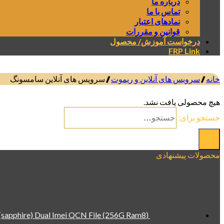
درباره ما
تماس با ما
نمادهای اعتبار
قوانین و مقررات
درخواست آموزش/ محصول
FRP Link
خانه
/
سرویس های آنلاین و ریموت
/
سرویس های آنلاین سامسونگ
صافی
هیچ محصولی یافت نشد.
جستجو برای:
محصولات پیشنهادی
(Xiaomi Redmi Note 13 4G (sapphire) Dual Imei QCN File (256G Ram8