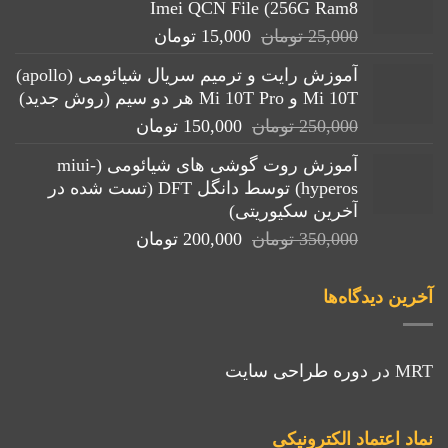
Imei QCN File (256G Ram8
قیمت
قیمت
25,000
تومان
15,000
تومان
اصلی:
فعلی:
آموزش رایت و ترمیم سریال شیائومی (apollo)
25,000 تومان
15,000 تومان.
Mi 10T و Mi 10T Pro هر دو سیم (روش جدید)
بود.
قیمت
قیمت
250,000
تومان
150,000
تومان
اصلی:
فعلی:
آموزش روت گوشی های شیائومی (miui-
250,000 تومان
150,000 تومان.
hyperos) توسط دانگل DFT (تست شده در
بود.
آخرین سکیوریتی)
قیمت
قیمت
350,000
تومان
200,000
تومان
اصلی:
فعلی:
350,000 تومان
200,000 تومان.
آخرین دیدگاه‌ها
بود.
MRT
در
دوره طراحی سایت
نماد اعتماد الکترونیکی