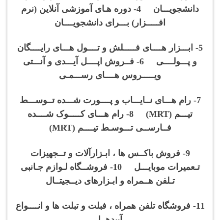
دانشجویـــان 4- دوره هـای آموزشی آنلاین (نرم
افـــــزار) بـــرای دانشجویــــان
5- ابـــزار هــــای فـــــلش و تــــول هـــای رایــــگان
و پـــولــــی 6- فــروش اپــــل آیـــدی و آنـــتی
ویـــــروس هــــای رســـمـی
7- رام هـــای نــایـــاب و پــــورت شـــده تــوســـط
تیـــم (MRT) 8- رام هـــای کـــــوک شــــده
فــارســی تـــوسـط تیــــم (MRT)
9- فروش باکــس ها ، ابـزارآلات و تــجهیزات
تـعمیرات موبایـــل 10- فروشــگاه لـوازم جـانبی
تـلفن هــمراه و ابـزارهای دیــجیتــال
11- فروشگاه تلفن همراه ، فبلت و تبلت ها و انــــواع
آیپدهــا