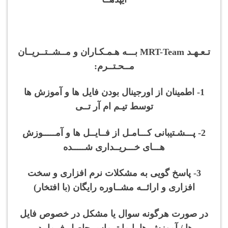
تـعـهـد MRT-Team بـــه هـمـکـاران و مــشــتــریــان
مــحـتــرم:
1- اطمینان از اورجینال بودن فایل ها و آموزش ها
توسط تیـم ام آر تــی
2- پـــشـتیبانی کـــامـل از فــایــل ها و آمـــــوزش
هـــای خـــریــداری شـــــده
3- پاسخ گویی به مشکلات نرم افزاری و سخت
افزاری و ارائــه مشــاوره رایگان (با افتخار)
در صورت هرگونه سوال یا مشکل در خصوص فایل
ها / آموزش ها با ما تــماس حاصل فرمایید.