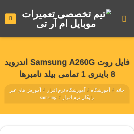
رش
ه
حتوا
فایل روت Samsung A260G اندروید
8 باینری 1 تمامی بیلد نامبرها
خانه
/
آموزشگاه
/
آموزشگاه نرم افزار
/
آموزش های غیر
رایگان نرم افزار
/
samsung