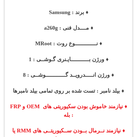
♦ برند : Samsung
♦ مــــدل فنی : a260g
♦ نــــــــــــــوع روت : MRoot
♦ ورژن بــــــــــــایـنری گـوشــی : 1
♦ ورژن انـــــدرویــد گـــــــــــــوشــی : 8
♦ بیلد نامبر : تست شده بر روی تمامی بیلد نامبرها
♦ نیازمند خاموش بودن سکیوریتی های OEM و FRP
: بله
♦ نیازمند نــرمال بــودن
ســکیوریتــی های
RMM یا