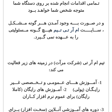
تـمامی اقدامات انجام شده بر روی دستگاه شما
متوجه شخص شما خواهـد بــود
و در صــورت بــــه وجود آمـدن هـــر گونه مــشــکـل
، ســـایـــــت
ام آر تـی تــیم
هیـــچ گــونه مــسئولیتی
را به عـــهده نمی گــیرد.
تیم ام آر تی (شرکت مرآت) در زمینه های زیر فعالیت
می کند:
1- آمـــوزش هــــای عــمومـی و تــخــصصی غـــیر
رایـگـان (پولی) 2- آمــوزش های رایگان (کاملا
رایگان) برای عموم نرم افزار کــاران
3- دوره های آمــوزشی آنــلاین (سخـت افزار) بــرای