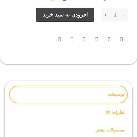
10,000 تومان
5,000 تومان.
بود.
فایل روت Samsung A260G اندروید 8 باینری 1 تمامی بیلد نامبرها عدد
افزودن به سبد خرید
توضیحات
نظرات (0)
محصولات بیشتر