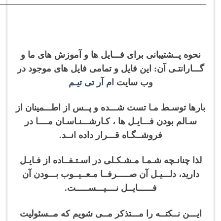
———————————————————————–
نحوه پــشتیبانی برای فـــایل ها و آموزش های ما و
گـــارانتـی آن: این فایل و تمامی فایل های موجود در
وب سایت
ام آر تی تیـم
بارها توسـط مـا تست شـــده و پــس از اطـــمینان از
سـالم بودن فـــایـل ها ، کـارشـــنـاسـان مــــا در
فروشــگـاه قـــرار داده انــد.
لذا چنانـچه شـمـا مـشـکـلی در اسـتـفــاده از فـایـل
دارید، دلـــیـل آن صـــــرفــا مـعــیــوب بـــودن آن
فــــــایــل نــــیـــســـــت.
ایـــن نــکتــه را مـــتذکر مــی شویم که مــسئولیت