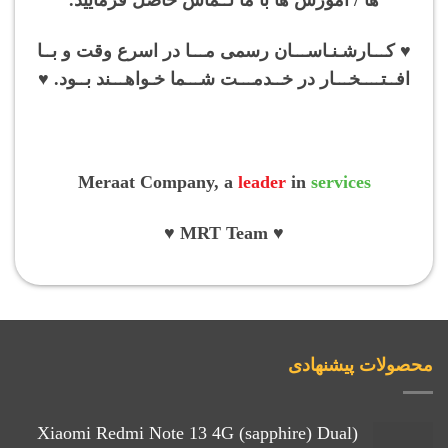
♥ کـــارشـنـاســـان رسمی مـــا در اسرع وقت و بــا
افــتــــخـــار در خــدمـــت شـــما خـواهـــند بــود. ♥
Meraat Company, a
leader
in
services
♥ MRT Team ♥
محصولات پیشنهادی
(Xiaomi Redmi Note 13 4G (sapphire) Dual