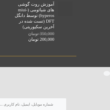
آموزش روت گوشی
250,000 تومان
150,000 تومان.
های شیائومی (miui-
بود.
hyperos) توسط دانگل
DFT (تست شده در
آخرین سکیوریتی)
350,000
تومان
قیمت
قیمت
200,000
تومان
اصلی:
فعلی:
350,000 تومان
200,000 تومان.
بود.