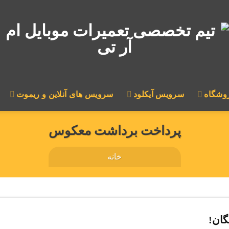
وشگاه
سرویس آیکلود
سرویس های آنلاین و ریموت
پرداخت برداشت معکوس
خانه
گان!