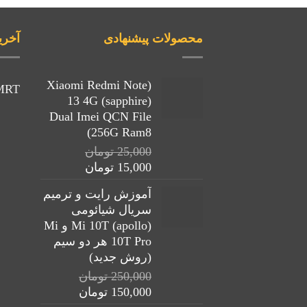
محصولات پیشنهادی
آخری
(Xiaomi Redmi Note
MRT
13 4G (sapphire)
Dual Imei QCN File
(256G Ram8
25,000
تومان
قیمت
قیمت
15,000
تومان
اصلی:
فعلی:
آموزش رایت و ترمیم
25,000 تومان
15,000 تومان.
سریال شیائومی
بود.
(apollo) Mi 10T و Mi
10T Pro هر دو سیم
(روش جدید)
250,000
تومان
قیمت
قیمت
150,000
تومان
اصلی:
فعلی: