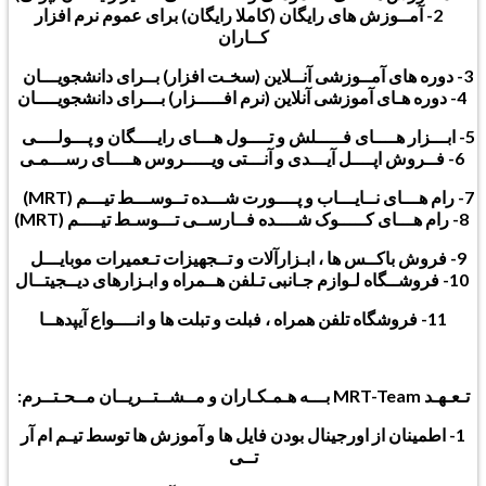
2- آمــوزش های رایگان (کاملا رایگان) برای عموم نرم افزار
کــاران
3- دوره های آمــوزشی آنــلاین (سخـت افزار) بــرای دانشجویـــان
4- دوره هـای آموزشی آنلاین (نرم افـــــزار) بـــرای دانشجویــــان
5- ابـــزار هــــای فـــــلش و تــــول هـــای رایــــگان و پـــولــــی
6- فــروش اپــــل آیـــدی و آنـــتی ویـــــروس هــــای رســـمـی
7- رام هـــای نــایـــاب و پــــورت شـــده تــوســـط تیـــم (MRT)
8- رام هـــای کـــــوک شــــده فــارســی تـــوسـط تیــــم (MRT)
9- فروش باکــس ها ، ابـزارآلات و تــجهیزات تـعمیرات موبایـــل
10- فروشــگاه لـوازم جـانبی تـلفن هــمراه و ابـزارهای دیــجیتــال
11- فروشگاه تلفن همراه ، فبلت و تبلت ها و انــــواع آیپدهــا
تـعـهـد MRT-Team بـــه هـمـکـاران و مــشــتــریــان مــحـتــرم:
1- اطمینان از اورجینال بودن فایل ها و آموزش ها توسط تیـم ام آر
تــی