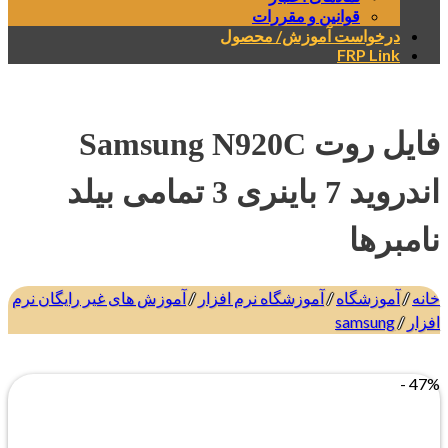
قوانین و مقررات
درخواست آموزش/ محصول
FRP Link
فایل روت Samsung N920C
اندروید 7 باینری 3 تمامی بیلد
نامبرها
خانه
/
آموزشگاه
/
آموزشگاه نرم افزار
/
آموزش های غیر رایگان نرم
افزار
/
samsung
47% -