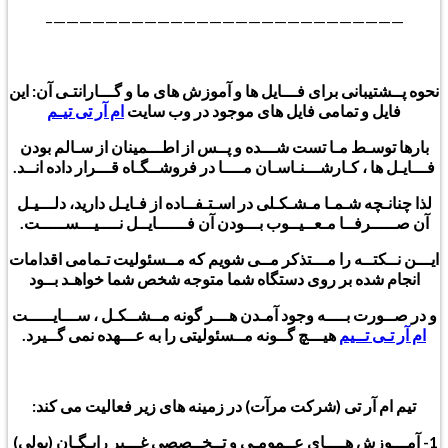
———————————————————————————–
نحوه پــشتیبانی برای فـــایل ها و آموزش های ما و گـــارانتـی آن: این
فایل و تمامی فایل های موجود در وب سایت
ام آر تی تیـم
بارها توسـط مـا تست شـــده و پــس از اطـــمینان از سـالم بودن
فـــایـل ها ، کـارشـــنـاسـان مــــا در فروشــگـاه قـــرار داده انــد.
لذا چنانـچه شـمـا مـشـکـلی در اسـتـفــاده از فـایـل دارید، دلـــیـل
آن صـــــرفــا مـعــیــوب بـــودن آن فــــــایــل نــــیـــســـــت.
ایـــن نــکتــه را مـــتذکر مــی شویم که مــسئولیت تـمامی اقدامات
انجام شده بر روی دستگاه شما متوجه شخص شما خواهـد بــود
و در صــورت بــــه وجود آمـدن هـــر گونه مــشــکـل ، ســـایـــــت
ام آر تـی تــیم
هیـــچ گــونه مــسئولیتی را به عـــهده نمی گــیرد.
تیم ام آر تی (شرکت مرآت) در زمینه های زیر فعالیت می کند:
1- آمـــوزش هــــای عــمومـی و تــخــصصی غـــیر رایـگـان (پولی)