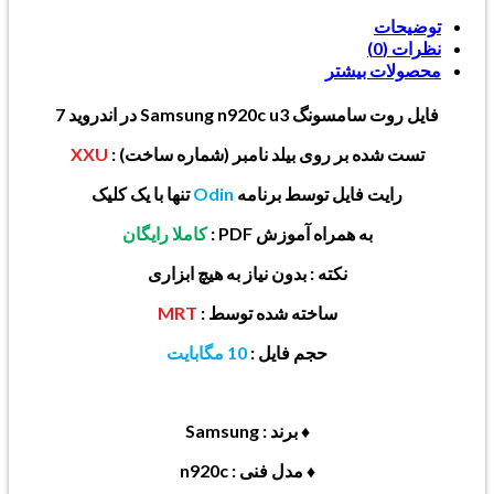
توضیحات
نظرات (0)
محصولات بیشتر
فایل روت سامسونگ Samsung n920c
u3 در اندروید 7
تست شده بر روی بیلد نامبر (شماره ساخت) :
XXU
رایت فایل توسط برنامه
Odin
تنها با یک کلیک
به همراه آموزش PDF :
کاملا رایگان
نکته : بدون نیاز به هیچ ابزاری
ساخته شده توسط :
MRT
حجم فایل :
10 مگابایت
♦ برند : Samsung
♦ مدل فنی : n920c