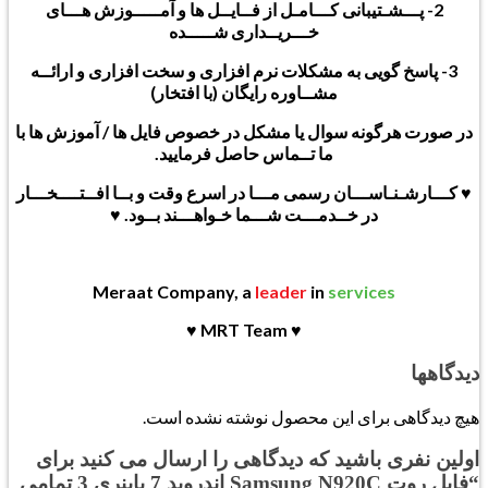
2- پـــشـتیبانی کـــامـل از فــایــل ها و آمـــــوزش هـــای
خـــریــداری شـــــده
3- پاسخ گویی به مشکلات نرم افزاری و سخت افزاری و ارائــه
مشــاوره رایگان (با افتخار)
در صورت هرگونه سوال یا مشکل در خصوص فایل ها / آموزش ها با
ما تــماس حاصل فرمایید.
♥ کـــارشـنـاســـان رسمی مـــا در اسرع وقت و بــا افــتــــخـــار
در خــدمـــت شـــما خـواهـــند بــود. ♥
Meraat Company, a
leader
in
services
♥ MRT Team ♥
دیدگاهها
هیچ دیدگاهی برای این محصول نوشته نشده است.
اولین نفری باشید که دیدگاهی را ارسال می کنید برای
“فایل روت Samsung N920C اندروید 7 باینری 3 تمامی