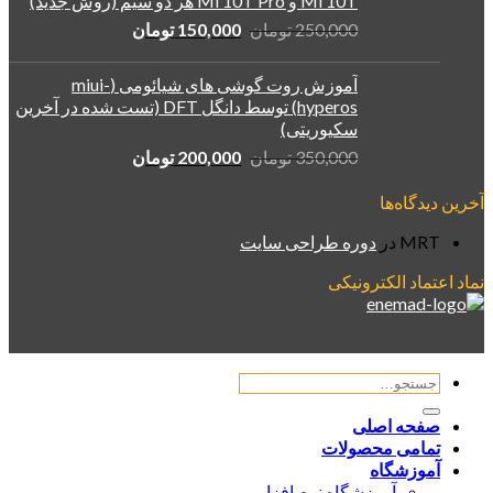
Mi 10T و Mi 10T Pro هر دو سیم (روش جدید)
قیمت
قیمت
250,000
تومان
150,000
تومان
اصلی:
فعلی:
250,000 تومان
150,000 تومان.
آموزش روت گوشی های شیائومی (miui-
بود.
hyperos) توسط دانگل DFT (تست شده در آخرین
سکیوریتی)
قیمت
قیمت
350,000
تومان
200,000
تومان
اصلی:
فعلی:
آخرین دیدگاه‌ها
350,000 تومان
200,000 تومان.
بود.
MRT
در
دوره طراحی سایت
نماد اعتماد الکترونیکی
جستجو
برای:
صفحه اصلی
تمامی محصولات
آموزشگاه
آموزشگاه نرم افزار