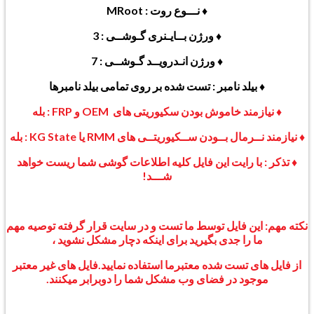
♦ نـــوع روت : MRoot
♦ ورژن بــایـنری گـوشــی : 3
♦ ورژن انـدرویــد گـوشــی : 7
♦ بیلد نامبر : تست شده بر روی تمامی بیلد نامبرها
♦ نیازمند خاموش بودن سکیوریتی های OEM و FRP : بله
♦ نیازمند نــرمال بــودن
ســکیوریتــی های
RMM یا KG State : بله
♦ تذکر : با رایت این فایل کلیه اطلاعات گوشی شما ریست خواهد
شـــد!
نکته مهم: این فایل توسط ما تست و در سایت قرار گرفته توصیه مهم
ما را جدی بگیرید برای اینکه دچار مشکل نشوید ،
از فایل های تست شده معتبرما استفاده نمایید.
فایل های غیر معتبر
موجود در فضای وب مشکل شما را دوبرابر میکنند.