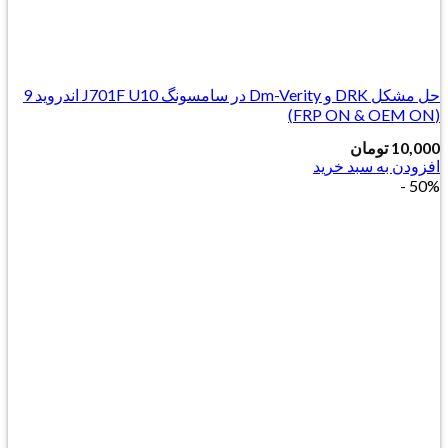
حل مشکل DRK و Dm-Verity در سامسونگ J701F U10 اندروید 9
(FRP ON & OEM ON)
10,000
تومان
افزودن به سبد خرید
50% -