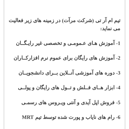
تیم ام آر تی (شرکت مرآت) در زمینه های زیر فعالیت
می نماید:
1- آموزش هـای عـمومـی و تخصصی غیر رایـگــان
2- آموزش های رایگان برای عموم نرم افزارکــاران
3- دوره های آموزشی آنــلاین بــرای دانشجویــان
4- ابزار هــای فــلش و تــول های رایگان و پولــی
5- فروش اپل آیدی و آنتی ویـروس های رسمـی
6- رام های نایاب و پورت شده توسط تیم MRT