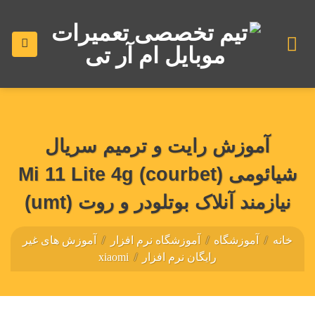
رش
ه
حتوا
آموزش رایت و ترمیم سریال
شیائومی (courbet) Mi 11 Lite 4g
نیازمند آنلاک بوتلودر و روت (umt)
خانه
/
آموزشگاه
/
آموزشگاه نرم افزار
/
آموزش های غیر
رایگان نرم افزار
/
xiaomi