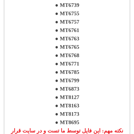
● MT6739
● MT6755
● MT6757
● MT6761
● MT6763
● MT6765
● MT6768
● MT6771
● MT6785
● MT6799
● MT6873
● MT8127
● MT8163
● MT8173
● MT8695
نکته مهم: این فایل توسط ما تست و در سایت قرار