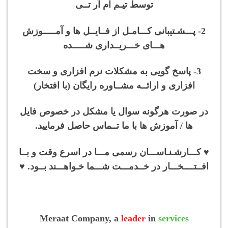
توسط تیـم ام آر تــی
2- پـــشـتیبانی کـــامـل از فــایــل ها و آمـــــوزش
هـــای خـــریــداری شـــــده
3- پاسخ گویی به مشکلات نرم افزاری و سخت
افزاری و ارائــه مشــاوره رایگان (با افتخار)
در صورت هرگونه سوال یا مشکل در خصوص فایل
ها / آموزش ها با ما تــماس حاصل فرمایید.
♥ کـــارشـنـاســـان رسمی مـــا در اسرع وقت و بــا
افــتــــخـــار در خــدمـــت شـــما خـواهـــند بــود. ♥
Meraat Company, a
leader
in
services