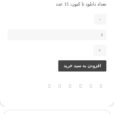
تعداد دانلود تا کنون: 15 عدد
ابزار
بایپس
کردن
گوگل
اکانت
و
افزودن به سبد خرید
شیائومی
اکانت
در
مدیاتک
عدد