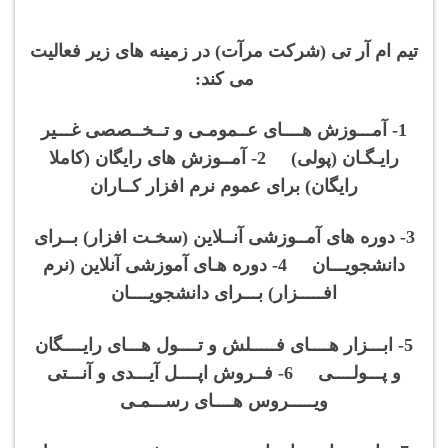
تیم ام آر تی (شرکت مرآت) در زمینه های زیر فعالیت
می کند:
1- آمـــوزش هــــای عــمومـی و تــخــصصی غـــیر
رایـگـان (پولی) 2- آمــوزش های رایگان (کاملا
رایگان) برای عموم نرم افزار کــاران
3- دوره های آمــوزشی آنــلاین (سخـت افزار) بــرای
دانشجویـــان 4- دوره هـای آموزشی آنلاین (نرم
افـــــزار) بـــرای دانشجویــــان
5- ابـــزار هــــای فـــــلش و تــــول هـــای رایــــگان
و پـــولــــی 6- فــروش اپــــل آیـــدی و آنـــتی
ویـــــروس هــــای رســـمـی