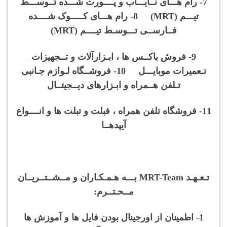
7- رام هـــای نــایـــاب و پــــورت شـــده تــوســـط
تیـــم (MRT) 8- رام هـــای کـــــوک شــــده
فــارســی تـــوسـط تیــــم (MRT)
9- فروش باکــس ها ، ابـزارآلات و تــجهیزات
تـعمیرات موبایـــل 10- فروشــگاه لـوازم جـانبی
تـلفن هــمراه و ابـزارهای دیــجیتــال
11- فروشگاه تلفن همراه ، فبلت و تبلت ها و انــــواع
آیپدهــا
تـعـهـد MRT-Team بـــه هـمـکـاران و مــشــتــریــان
مــحـتــرم:
1- اطمینان از اورجینال بودن فایل ها و آموزش ها