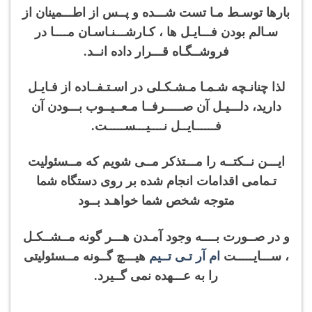
بارها توسـط مـا تست شـــده و پــس از اطـــمینان از
سـالم بودن فـــایـل ها ، کـارشـــنـاسـان مــــا در
فروشــگـاه قـــرار داده انــد.
لذا چنانـچه شـمـا مـشـکـلی در اسـتـفــاده از فـایـل
دارید، دلـــیـل آن صـــــرفــا مـعــیــوب بـــودن آن
فــــــایــل نــــیـــســـــت.
ایـــن نــکتــه را مـــتذکر مــی شویم که مــسئولیت
تـمامی اقدامات انجام شده بر روی دستگاه شما
متوجه شخص شما خواهـد بــود
و در صــورت بــــه وجود آمـدن هـــر گونه مــشــکـل
، ســـایـــــت
ام آر تـی تــیم
هیـــچ گــونه مــسئولیتی
را به عـــهده نمی گــیرد.