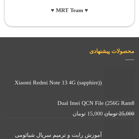
♥ MRT Team ♥
محصولات پیشنهادی
(Xiaomi Redmi Note 13 4G (sapphire)
Dual Imei QCN File (256G Ram8
قیمت
قیمت
25,000
تومان
15,000
تومان
اصلی:
فعلی:
25,000 تومان
15,000 تومان.
آموزش رایت و ترمیم سریال شیائومی