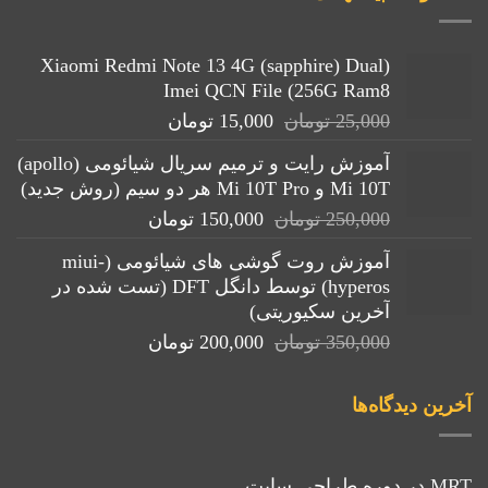
(Xiaomi Redmi Note 13 4G (sapphire) Dual
Imei QCN File (256G Ram8
قیمت
قیمت
25,000
تومان
15,000
تومان
اصلی:
فعلی:
آموزش رایت و ترمیم سریال شیائومی (apollo)
25,000 تومان
15,000 تومان.
Mi 10T و Mi 10T Pro هر دو سیم (روش جدید)
بود.
قیمت
قیمت
250,000
تومان
150,000
تومان
اصلی:
فعلی:
آموزش روت گوشی های شیائومی (miui-
250,000 تومان
150,000 تومان.
hyperos) توسط دانگل DFT (تست شده در
بود.
آخرین سکیوریتی)
قیمت
قیمت
350,000
تومان
200,000
تومان
اصلی:
فعلی:
350,000 تومان
200,000 تومان.
آخرین دیدگاه‌ها
بود.
MRT
در
دوره طراحی سایت