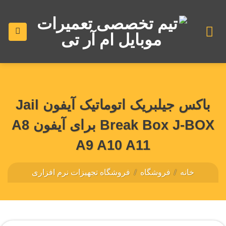
رش
ه
حتوا
باکس جیلبریک اتوماتیک آیفون Jail
Break Box J-BOX برای آیفون A8
A9 A10 A11
خانه
/
فروشگاه
/
فروشگاه تجهیزات نرم افزاری