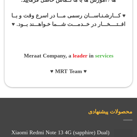
♥ کـــارشـنـاســـان رسمی مـــا در اسرع وقت و بــا
افــتــــخـــار در خــدمـــت شـــما خـواهـــند بــود. ♥
Meraat Company, a
leader
in
services
♥ MRT Team ♥
محصولات پیشنهادی
(Xiaomi Redmi Note 13 4G (sapphire) Dual