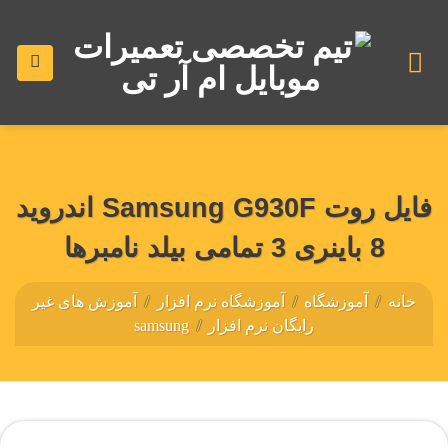
رش
ه
حتوا
فایل روت Samsung G930F اندروید
8 باینری 3 تمامی بیلد نامبرها
خانه
/
آموزشگاه
/
آموزشگاه نرم افزار
/
آموزش های غیر
رایگان نرم افزار
/
samsung