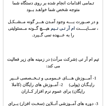
تـمامی اقدامات انجام شده بر روی دستگاه شما
متوجه شخص شما خواهـد بــود
و در صــورت بــــه وجود آمـدن هـــر گونه مــشــکـل
، ســـایـــــت
ام آر تـی تــیم
هیـــچ گــونه مــسئولیتی
را به عـــهده نمی گــیرد.
تیم ام آر تی (شرکت مرآت) در زمینه های زیر فعالیت
می کند:
1- آمـــوزش هــــای عــمومـی و تــخــصصی غـــیر
رایـگـان (پولی) 2- آمــوزش های رایگان (کاملا
رایگان) برای عموم نرم افزار کــاران
3- دوره های آمــوزشی آنــلاین (سخـت افزار) بــرای