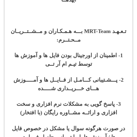
تـعـهـد MRT-Team بـــه هـمـکـاران و مــشــتــریــان
مــحـتــرم:
1- اطمینان از اورجینال بودن فایل ها و آموزش ها
توسط تیـم ام آر تــی
2- پـــشـتیبانی کـــامـل از فــایــل ها و آمـــــوزش
هـــای خـــریــداری شـــــده
3- پاسخ گویی به مشکلات نرم افزاری و سخت
افزاری و ارائــه مشــاوره رایگان (با افتخار)
در صورت هرگونه سوال یا مشکل در خصوص فایل
ها / آموزش ها با ما تــماس حاصل فرمایید.