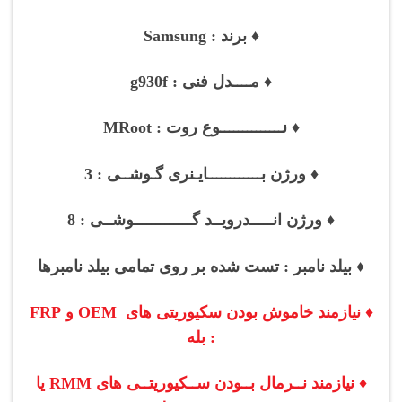
♦ برند : Samsung
♦ مــــدل فنی : g930f
♦ نــــــــــــــوع روت : MRoot
♦ ورژن بــــــــــــایـنری گـوشــی : 3
♦ ورژن انـــــدرویــد گـــــــــــــوشــی : 8
♦ بیلد نامبر : تست شده بر روی تمامی بیلد نامبرها
♦ نیازمند خاموش بودن سکیوریتی های OEM و FRP
: بله
♦ نیازمند نــرمال بــودن
ســکیوریتــی های
RMM یا