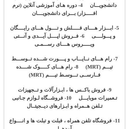
دانشجویـــان 4- دوره هـای آموزشی آنلاین (نرم
افـــــزار) بـــرای دانشجویــــان
5- ابـــزار هــــای فـــــلش و تــــول هـــای رایــــگان
و پـــولــــی 6- فــروش اپــــل آیـــدی و آنـــتی
ویـــــروس هــــای رســـمـی
7- رام هـــای نــایـــاب و پــــورت شـــده تــوســـط
تیـــم (MRT) 8- رام هـــای کـــــوک شــــده
فــارســی تـــوسـط تیــــم (MRT)
9- فروش باکــس ها ، ابـزارآلات و تــجهیزات
تـعمیرات موبایـــل 10- فروشــگاه لـوازم جـانبی
تـلفن هــمراه و ابـزارهای دیــجیتــال
11- فروشگاه تلفن همراه ، فبلت و تبلت ها و انــــواع
آیپدهــا