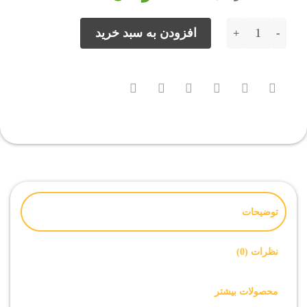
15,000 تومان
8,000 تومان.
بود.
فایل روت Samsung G930F اندروید 8 باینری 3 تمامی بیلد نامبرها عدد
افزودن به سبد خرید
توضیحات
نظرات (0)
محصولات بیشتر