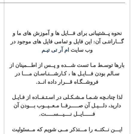
———————————————————————–
نحوه پــشتیبانی برای فـــایل ها و آموزش های ما و
گـــارانتـی آن: این فایل و تمامی فایل های موجود در
وب سایت
ام آر تی تیـم
بارها توسـط مـا تست شـــده و پــس از اطـــمینان از
سـالم بودن فـــایـل ها ، کـارشـــنـاسـان مــــا در
فروشــگـاه قـــرار داده انــد.
لذا چنانـچه شـمـا مـشـکـلی در اسـتـفــاده از فـایـل
دارید، دلـــیـل آن صـــــرفــا مـعــیــوب بـــودن آن
فــــــایــل نــــیـــســـــت.
ایـــن نــکتــه را مـــتذکر مــی شویم که مــسئولیت