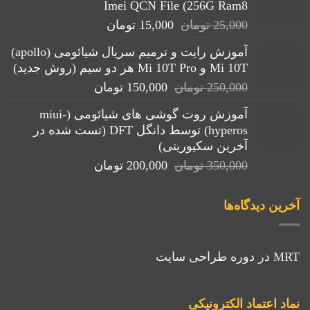
Imei QCN File (256G Ram8
قیمت
قیمت
25,000
تومان
15,000
تومان
اصلی:
فعلی:
آموزش رایت و ترمیم سریال شیائومی (apollo)
25,000 تومان
15,000 تومان.
Mi 10T و Mi 10T Pro هر دو سیم (روش جدید)
بود.
قیمت
قیمت
250,000
تومان
150,000
تومان
اصلی:
فعلی:
آموزش روت گوشی های شیائومی (miui-
250,000 تومان
150,000 تومان.
hyperos) توسط دانگل DFT (تست شده در
بود.
آخرین سکیوریتی)
قیمت
قیمت
350,000
تومان
200,000
تومان
اصلی:
فعلی:
350,000 تومان
200,000 تومان.
آخرین دیدگاه‌ها
بود.
MRT
در
دوره طراحی سایت
نماد اعتماد الکترونیکی