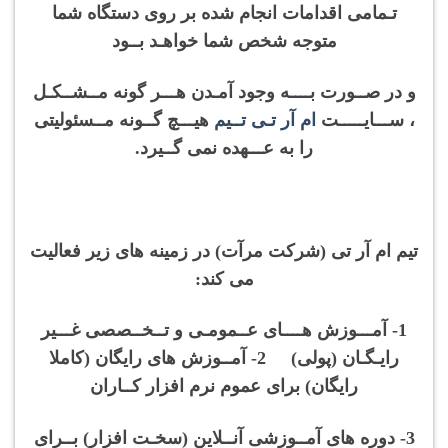
تـمامی اقدامات انجام شده بر روی دستگاه شما
متوجه شخص شما خواهـد بــود
و در صــورت بــــه وجود آمـدن هـــر گونه مــشــکـل
، ســـایـــــت
ام آر تـی تــیم
هیـــچ گــونه مــسئولیتی
را به عـــهده نمی گــیرد.
تیم ام آر تی (شرکت مرآت) در زمینه های زیر فعالیت
می کند:
1- آمـــوزش هــــای عــمومـی و تــخــصصی غـــیر
رایـگـان (پولی) 2- آمــوزش های رایگان (کاملا
رایگان) برای عموم نرم افزار کــاران
3- دوره های آمــوزشی آنــلاین (سخـت افزار) بــرای