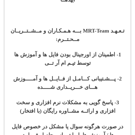
تـعـهـد MRT-Team بـــه هـمـکـاران و مــشــتــریــان
مــحـتــرم:
1- اطمینان از اورجینال بودن فایل ها و آموزش ها
توسط تیـم ام آر تــی
2- پـــشـتیبانی کـــامـل از فــایــل ها و آمـــــوزش
هـــای خـــریــداری شـــــده
3- پاسخ گویی به مشکلات نرم افزاری و سخت
افزاری و ارائــه مشــاوره رایگان (با افتخار)
در صورت هرگونه سوال یا مشکل در خصوص فایل
ها / آموزش ها با ما تــماس حاصل فرمایید.