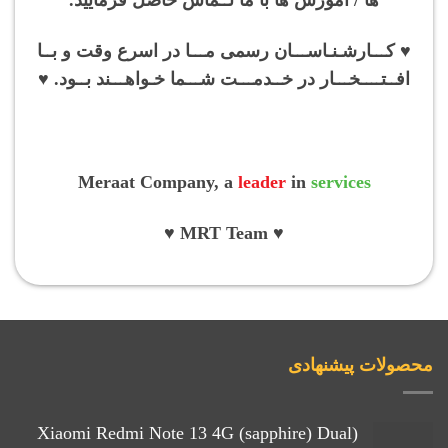
♥ کـــارشـنـاســـان رسمی مـــا در اسرع وقت و بــا
افــتــــخـــار در خــدمـــت شـــما خـواهـــند بــود. ♥
Meraat Company, a
leader
in
services
♥ MRT Team ♥
محصولات پیشنهادی
(Xiaomi Redmi Note 13 4G (sapphire) Dual