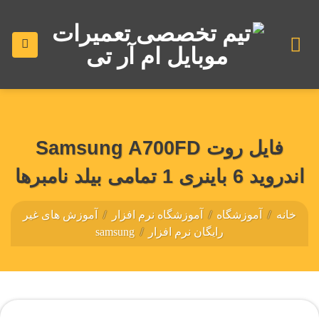
رش
ه
حتوا
فایل روت Samsung A700FD
اندروید 6 باینری 1 تمامی بیلد نامبرها
خانه
/
آموزشگاه
/
آموزشگاه نرم افزار
/
آموزش های غیر
رایگان نرم افزار
/
samsung