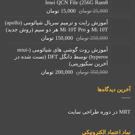
Imei QCN File (256G Ram8
قیمت
قیمت
25,000
تومان
15,000
تومان
اصلی:
فعلی:
آموزش رایت و ترمیم سریال شیائومی (apollo)
25,000 تومان
15,000 تومان.
Mi 10T و Mi 10T Pro هر دو سیم (روش جدید)
بود.
قیمت
قیمت
250,000
تومان
150,000
تومان
اصلی:
فعلی:
آموزش روت گوشی های شیائومی (miui-
250,000 تومان
150,000 تومان.
hyperos) توسط دانگل DFT (تست شده در
بود.
آخرین سکیوریتی)
قیمت
قیمت
350,000
تومان
200,000
تومان
اصلی:
فعلی:
350,000 تومان
200,000 تومان.
آخرین دیدگاه‌ها
بود.
MRT
در
دوره طراحی سایت
نماد اعتماد الکترونیکی