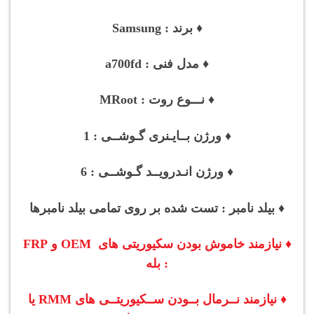
♦ برند : Samsung
♦ مدل فنی : a700fd
♦ نـــوع روت : MRoot
♦ ورژن بــایـنری گـوشــی : 1
♦ ورژن انـدرویــد گـوشــی : 6
♦ بیلد نامبر : تست شده بر روی تمامی بیلد نامبرها
♦ نیازمند خاموش بودن سکیوریتی های OEM و FRP
: بله
♦ نیازمند نــرمال بــودن
ســکیوریتــی های
RMM یا