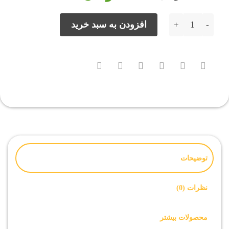
15,000 تومان
8,000 تومان.
بود.
فایل روت Samsung A700FD اندروید 6 باینری 1 تمامی بیلد نامبرها عدد
افزودن به سبد خرید
توضیحات
نظرات (0)
محصولات بیشتر