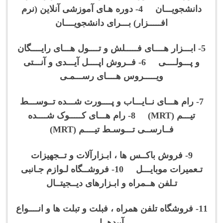
دانشجویـــان 4- دوره هـای آموزشی آنلاین (نرم
افـــــزار) بـــرای دانشجویــــان
5- ابـــزار هــــای فـــــلش و تــــول هـــای رایــــگان
و پـــولــــی 6- فــروش اپــــل آیـــدی و آنـــتی
ویـــــروس هــــای رســـمـی
7- رام هـــای نــایـــاب و پــــورت شـــده تــوســـط
تیـــم (MRT) 8- رام هـــای کـــــوک شــــده
فــارســی تـــوسـط تیــــم (MRT)
9- فروش باکــس ها ، ابـزارآلات و تــجهیزات
تـعمیرات موبایـــل 10- فروشــگاه لـوازم جـانبی
تـلفن هــمراه و ابـزارهای دیــجیتــال
11- فروشگاه تلفن همراه ، فبلت و تبلت ها و انــــواع
آیپدهــا