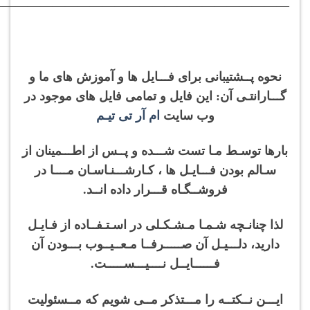
———————————————————————–
نحوه پــشتیبانی برای فـــایل ها و آموزش های ما و
گـــارانتـی آن: این فایل و تمامی فایل های موجود در
وب سایت
ام آر تی تیـم
بارها توسـط مـا تست شـــده و پــس از اطـــمینان از
سـالم بودن فـــایـل ها ، کـارشـــنـاسـان مــــا در
فروشــگـاه قـــرار داده انــد.
لذا چنانـچه شـمـا مـشـکـلی در اسـتـفــاده از فـایـل
دارید، دلـــیـل آن صـــــرفــا مـعــیــوب بـــودن آن
فــــــایــل نــــیـــســـــت.
ایـــن نــکتــه را مـــتذکر مــی شویم که مــسئولیت