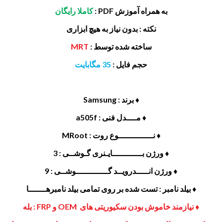
به همراه آموزش PDF :
کاملا رایگان
نکته : بدون نیاز به هیچ ابزاری
ساخته شده توسط :
MRT
حجم فایل :
35 مگابایت
♦ برند : Samsung
♦ مــــدل فنی : a505f
♦ نــــــــــــــوع روت : MRoot
♦ ورژن بــــــــــــایـنری گـوشــی : 3
♦ ورژن انـــــدرویــد گـــــــــــــوشــی : 9
♦ بیلد نامبر : تست شده بر روی تمامی بیلد نامبرهـــــــا
♦ نیازمند خاموش بودن سکیوریتی های OEM و FRP : بله