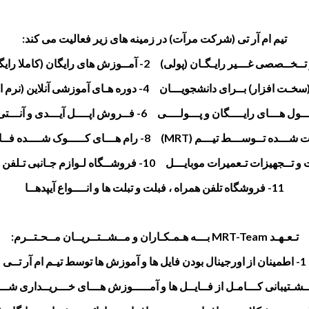
تیم ام آر تی (شرکت مرآت) در زمینه های زیر فعالیت می کند:
11- فروشگاه تلفن همراه ، فبلت و تبلت ها و انــــواع آیپدهــا
تـعـهـد MRT-Team بـــه هـمـکـاران و مــشــتــریــان مــحـتــرم:
1- اطمینان از اورجینال بودن فایل ها و آموزش ها توسط تیـم ام آر تــی