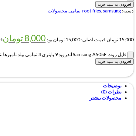
افزودن به سبد خرید
دسته:
samsung
,
root files
,
تمامی محصولات
8,000
تومان
15,000
تومان
قیمت اصلی: 15,000 تومان بود.
قیم
فایل روت Samsung A505F اندروید 9 باینری 3 تمامی بیلد نامبرها عدد
افزودن به سبد خرید
توضیحات
نظرات (0)
محصولات بیشتر