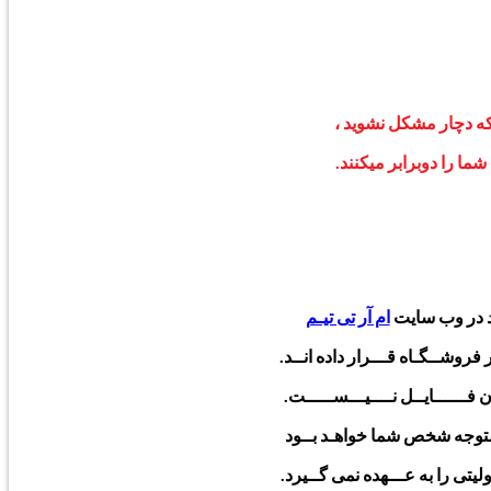
که دچار مشکل نشوید ،
ا را دوبرابر میکنند.
ود در وب سایت
ام آر تی تیـم
فروشــگـاه قـــرار داده انــد.
فــــــایــل نــــیـــســـــت.
 متوجه شخص شما خواهـد بــود
لیتی را به عـــهده نمی گــیرد.