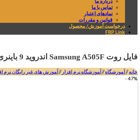
درباره ما
تماس با ما
نمادهای اعتبار
قوانین و مقررات
درخواست آموزش/ محصول
FRP Link
فایل روت Samsung A505F اندروید 9 باینری 3 تمامی بیلد نامبرها
خانه
/
آموزشگاه
/
آموزشگاه نرم افزار
/
آموزش های غیر رایگان نرم اف
47% -