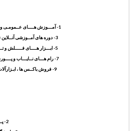
1- آمـــوزش هــــای عــمومـی و تــخــصصی غـــیر رایـگـان (پولی) 2- آمــوزش های رایگان (کاملا رایگان) برای عموم نرم افزار کــاران
3- دوره های آمــوزشی آنــلاین (سخـت افزار) بــرای دانشجویـــان 4- دوره هـای آموزشی آنلاین (نرم افـــــزار) بـــرای دانشجویــــان
5- ابـــزار هــــای فـــــلش و تــــول هـــای رایــــگان و پـــولــــی 6- فــروش اپــــل آیـــدی و آنـــتی ویـــــروس هــــای رســـمـی
7- رام هـــای نــایـــاب و پــــورت شـــده تــوســـط تیـــم (MRT) 8- رام هـــای کـــــوک شــــده فــارســی تـــوسـط تیــــم (MRT)
9- فروش باکــس ها ، ابـزارآلات و تــجهیزات تـعمیرات موبایـــل 10- فروشــگاه لـوازم جـانبی تـلفن هــمراه و ابـزارهای دیــجیتــال
2- پـــشـتیبانی کـــامـل از فــایــل ها و آمـــــوزش هـــای خـــریــداری شـــــده