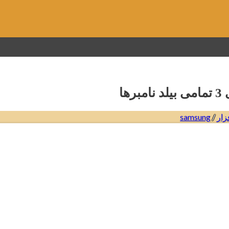
زار
/
samsung