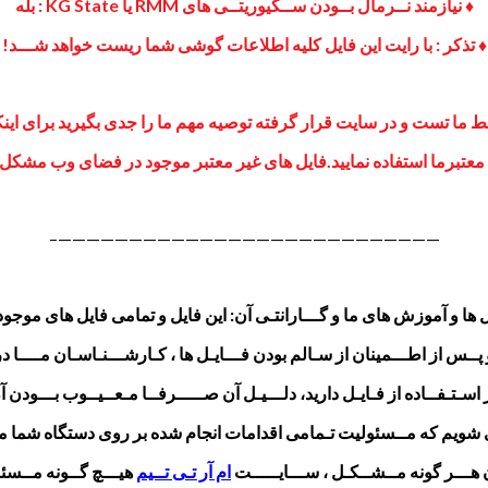
♦ نیازمند نــرمال بــودن
ســکیوریتــی های
RMM یا KG State : بله
♦ تذکر : با رایت این فایل کلیه اطلاعات گوشی شما ریست خواهد شـــد!
سط ما تست و در سایت قرار گرفته توصیه مهم ما را جدی بگیرید برای این
تبرما استفاده نمایید.
فایل های غیر معتبر موجود در فضای وب مشکل شم
———————————————————————————–
یل ها و آموزش های ما و گـــارانتـی آن: این فایل و تمامی فایل های موج
ـس از اطـــمینان از سـالم بودن فـــایـل ها ، کـارشـــنـاسـان مــــا در 
سـتـفــاده از فـایـل دارید، دلـــیـل آن صـــــرفــا مـعــیــوب بـــودن آن 
مــی شویم که مــسئولیت تـمامی اقدامات انجام شده بر روی دستگاه شما
هـــر گونه مــشــکـل ، ســـایـــــت
ام آر تـی تــیم
هیـــچ گــونه مــسئو