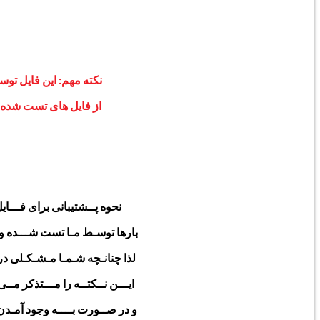
نکته مهم: این فایل تو
از فایل های تست شده مع
نحوه پــشتیبانی برای فـــا
بارها توسـط مـا تست شـــده و پـ
لذا چنانـچه شـمـا مـشـکـلی در ا
ایـــن نــکتــه را مـــتذکر 
و در صــورت بــــه وجود آمـدن 