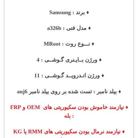
♦ برند : Samsung
♦ مدل فنی : a326b
♦ نـــوع روت : MRoot
♦ ورژن بــایـنری گـوشــی : 4
♦ ورژن انـدرویــد گـوشــی : 11
♦ بیلد نامبر : تست شده بر روی بیلد نامبر auj6
♦ نیازمند خاموش بودن سکیوریتی های OEM و FRP
: بله
♦ نیازمند نرمال بودن
سکیوریتی های
RMM یا KG