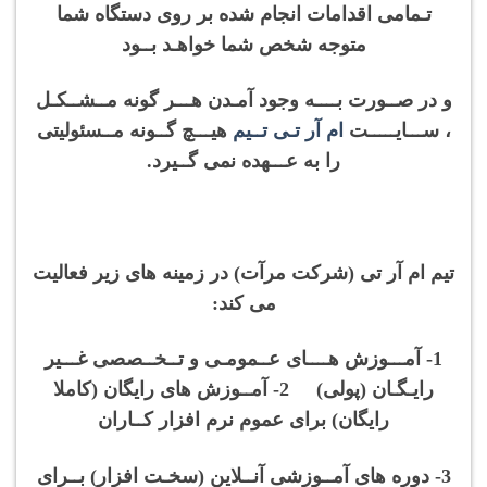
تـمامی اقدامات انجام شده بر روی دستگاه شما
متوجه شخص شما خواهـد بــود
و در صــورت بــــه وجود آمـدن هـــر گونه مــشــکـل
، ســـایـــــت
ام آر تـی تــیم
هیـــچ گــونه مــسئولیتی
را به عـــهده نمی گــیرد.
تیم ام آر تی (شرکت مرآت) در زمینه های زیر فعالیت
می کند:
1- آمـــوزش هــــای عــمومـی و تــخــصصی غـــیر
رایـگـان (پولی) 2- آمــوزش های رایگان (کاملا
رایگان) برای عموم نرم افزار کــاران
3- دوره های آمــوزشی آنــلاین (سخـت افزار) بــرای