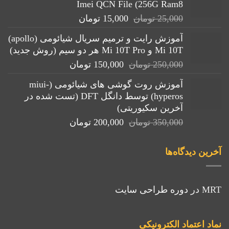
Imei QCN File (256G Ram8
قیمت
قیمت
25,000
تومان
15,000
تومان
اصلی:
فعلی:
آموزش رایت و ترمیم سریال شیائومی (apollo)
25,000 تومان
15,000 تومان.
Mi 10T و Mi 10T Pro هر دو سیم (روش جدید)
بود.
قیمت
قیمت
250,000
تومان
150,000
تومان
اصلی:
فعلی:
آموزش روت گوشی های شیائومی (miui-
250,000 تومان
150,000 تومان.
hyperos) توسط دانگل DFT (تست شده در
بود.
آخرین سکیوریتی)
قیمت
قیمت
350,000
تومان
200,000
تومان
اصلی:
فعلی:
350,000 تومان
200,000 تومان.
آخرین دیدگاه‌ها
بود.
MRT
در
دوره طراحی سایت
نماد اعتماد الکترونیکی