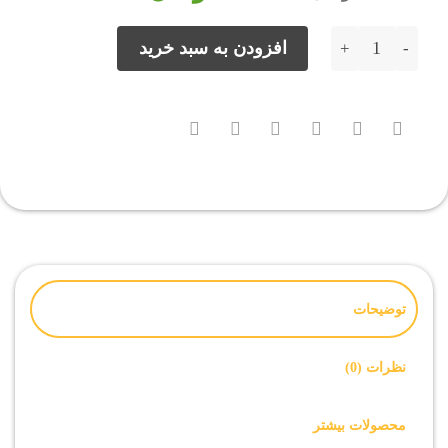
15,000 تومان
10,000 تومان.
بود.
فایل روت Samsung A326B اندروید 11 باینری 4 بیلد AUJ6 عدد
افزودن به سبد خرید
توضیحات
نظرات (0)
محصولات بیشتر