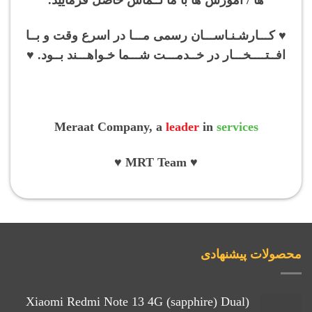
♥ کـــارشـنـاســـان رسمی مـــا در اسرع وقت و بــا
افــتــــخـــار در خــدمـــت شـــما خـواهـــند بــود. ♥
Meraat Company, a
leader
in
services
♥ MRT Team ♥
محصولات پیشنهادی
(Xiaomi Redmi Note 13 4G (sapphire) Dual