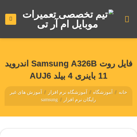
رش
ه
حتوا
فایل روت Samsung A326B اندروید
11 باینری 4 بیلد AUJ6
خانه
/
آموزشگاه
/
آموزشگاه نرم افزار
/
آموزش های غیر
رایگان نرم افزار
/
samsung