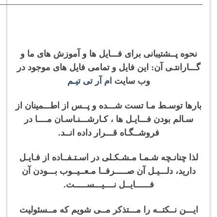
———————————————————————–
نحوه پــشتیبانی برای فـــایل ها و آموزش های ما و
گـــارانتـی آن: این فایل و تمامی فایل های موجود در
وب سایت
ام آر تی تیـم
بارها توسـط مـا تست شـــده و پــس از اطـــمینان از
سـالم بودن فـــایـل ها ، کـارشـــنـاسـان مــــا در
فروشــگـاه قـــرار داده انــد.
لذا چنانـچه شـمـا مـشـکـلی در اسـتـفــاده از فـایـل
دارید، دلـــیـل آن صـــــرفــا مـعــیــوب بـــودن آن
فــــــایــل نــــیـــســـــت.
ایـــن نــکتــه را مـــتذکر مــی شویم که مــسئولیت