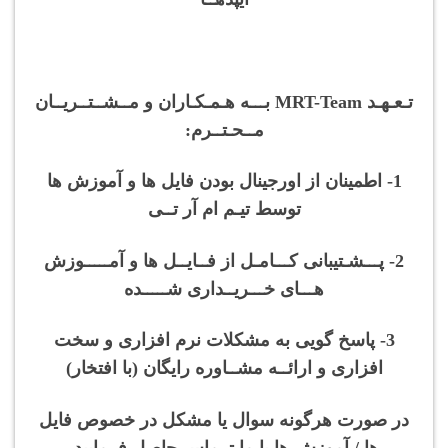
تـعـهـد MRT-Team بـــه هـمـکـاران و مــشــتــریــان
مــحـتــرم:
1- اطمینان از اورجینال بودن فایل ها و آموزش ها
توسط تیـم ام آر تــی
2- پـــشـتیبانی کـــامـل از فــایــل ها و آمـــــوزش
هـــای خـــریــداری شـــــده
3- پاسخ گویی به مشکلات نرم افزاری و سخت
افزاری و ارائــه مشــاوره رایگان (با افتخار)
در صورت هرگونه سوال یا مشکل در خصوص فایل
ها / آموزش ها با ما تــماس حاصل فرمایید.