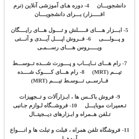
دانشجویـــان 4- دوره هـای آموزشی آنلاین (نرم
افـــــزار) بـــرای دانشجویــــان
5- ابـــزار هــــای فـــــلش و تــــول هـــای رایــــگان
و پـــولــــی 6- فــروش اپــــل آیـــدی و آنـــتی
ویـــــروس هــــای رســـمـی
7- رام هـــای نــایـــاب و پــــورت شـــده تــوســـط
تیـــم (MRT) 8- رام هـــای کـــــوک شــــده
فــارســی تـــوسـط تیــــم (MRT)
9- فروش باکــس ها ، ابـزارآلات و تــجهیزات
تـعمیرات موبایـــل 10- فروشــگاه لـوازم جـانبی
تـلفن هــمراه و ابـزارهای دیــجیتــال
11- فروشگاه تلفن همراه ، فبلت و تبلت ها و انــــواع
آیپدهــا