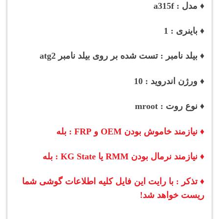
♦ مدل : a315f
♦ باینری : 1
♦ بیلد نامبر : تست شده بر روی بیلد نامبر atg2
♦ ورژن اندروید : 10
♦ نوع روت : mroot
♦ نیازمند خاموش بودن OEM و FRP : بله
♦ نیازمند نرمال بودن RMM یا KG State : بله
♦ تذکر : با رایت این فایل کلیه اطلاعات گوشی شما
ریست خواهد شد!