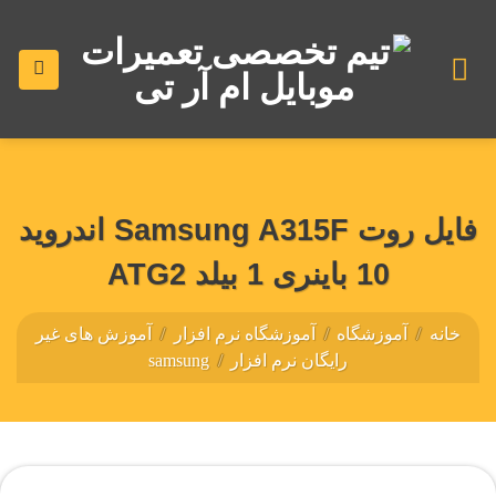
رش
ه
حتوا
فایل روت Samsung A315F اندروید
10 باینری 1 بیلد ATG2
خانه
/
آموزشگاه
/
آموزشگاه نرم افزار
/
آموزش های غیر
رایگان نرم افزار
/
samsung