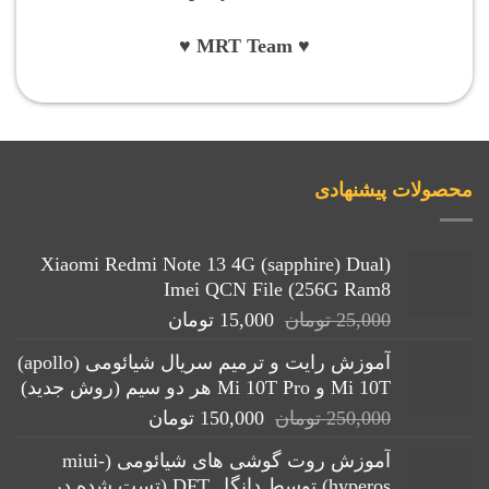
♥ MRT Team ♥
محصولات پیشنهادی
(Xiaomi Redmi Note 13 4G (sapphire) Dual
Imei QCN File (256G Ram8
قیمت
قیمت
25,000
تومان
15,000
تومان
اصلی:
فعلی:
آموزش رایت و ترمیم سریال شیائومی (apollo)
25,000 تومان
15,000 تومان.
Mi 10T و Mi 10T Pro هر دو سیم (روش جدید)
بود.
قیمت
قیمت
250,000
تومان
150,000
تومان
اصلی:
فعلی:
آموزش روت گوشی های شیائومی (miui-
250,000 تومان
150,000 تومان.
hyperos) توسط دانگل DFT (تست شده در