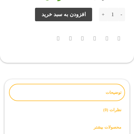
15,000 تومان
10,000 تومان.
بود.
فایل روت Samsung A315F اندروید 10 باینری 1 بیلد ATG2 عدد
افزودن به سبد خرید
توضیحات
نظرات (0)
محصولات بیشتر