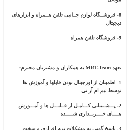
8- فروشــگاه لوازم جــانبی تلفن هــمراه و ابزارهای
دیجیتال
9- فروشگاه تلفن همراه
تعهد M
RT-Team به همکاران و مشتریان محترم:
1- اطمینان از اورجینال بودن فایلها و آموزش ها
توسط تیم ام آر تی
2- پـــشـتیبانی کـــامـل از فــایـــل ها و آمـــوزش
هــــای خــــریــداری شـــــده
3- پاسخ گویی به مشکلات نرم افزاری و سخت