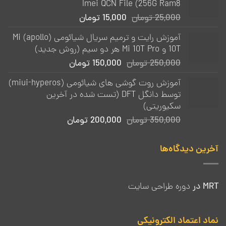
Imei QCN File (256G Ram8
قیمت
قیمت
25,000
تومان
15,000
تومان
اصلی:
فعلی:
آموزش رایت و ترمیم سریال شیائومی (apollo) Mi
25,000 تومان
15,000 تومان.
10T و Mi 10T Pro هر دو سیم (روش جدید)
بود.
قیمت
قیمت
250,000
تومان
150,000
تومان
اصلی:
فعلی:
آموزش روت گوشی های شیائومی (miui-hyperos)
250,000 تومان
150,000 تومان.
توسط دانگل DFT (تست شده در آخرین
بود.
سکیوریتی)
قیمت
قیمت
350,000
تومان
200,000
تومان
اصلی:
فعلی:
350,000 تومان
200,000 تومان.
آخرین دیدگاه‌ها
بود.
MRT
در
دوره طراحی سایت
نماد اعتماد الکترونیکی