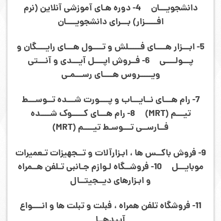
دانشجویـــان 4- دوره هـای آموزشی آنلاین (نرم
افـــــزار) بـــرای دانشجویــــان
5- ابـــزار هــــای فـــــلش و تــــول هـــای رایــــگان و
پـــولــــی 6- فــروش اپــــل آیـــدی و آنـــتی
ویـــــروس هــــای رســـمـی
7- رام هـــای نــایـــاب و پــــورت شـــده تــوســـط
تیـــم (MRT) 8- رام هـــای کـــــوک شــــده
فــارســی تـــوسـط تیــــم (MRT)
9- فروش باکــس ها ، ابـزارآلات و تــجهیزات تـعمیرات
موبایـــل 10- فروشــگاه لـوازم جـانبی تـلفن هــمراه
و ابـزارهای دیــجیتــال
11- فروشگاه تلفن همراه ، فبلت و تبلت ها و انــــواع
آیپدهــا