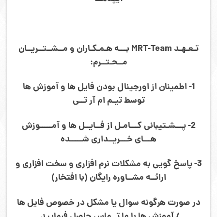
تـعـهـد MRT-Team بـــه هـمـکـاران و مــشــتــریــان
مــحـتــرم:
1- اطمینان از اورجینال بودن فایل ها و آموزش ها
توسط تیـم ام آر تــی
2- پـــشـتیبانی کـــامـل از فــایــل ها و آمـــــوزش
هـــای خـــریــداری شـــــده
3- پاسخ گویی به مشکلات نرم افزاری و سخت افزاری و
ارائــه مشــاوره رایگان (با افتخار)
در صورت هرگونه سوال یا مشکل در خصوص فایل ها
/ آموزش ها با ما تــماس حاصل فرمایید.