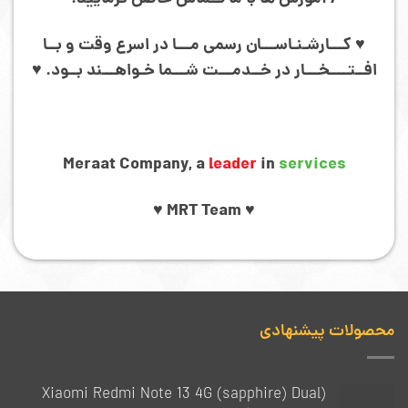
♥ کـــارشـنـاســـان رسمی مـــا در اسرع وقت و بــا
افــتــــخـــار در خــدمـــت شـــما خـواهـــند بــود. ♥
Meraat Company, a
leader
in
services
♥ MRT Team ♥
محصولات پیشنهادی
(Xiaomi Redmi Note 13 4G (sapphire) Dual