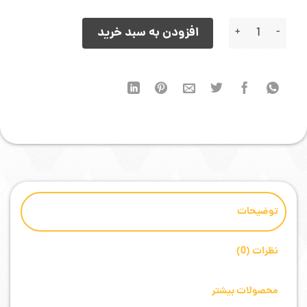
15,000 تومان
10,000 تومان.
بود.
فایل روت Samsung A305F اندروید 10 باینری 5 بیلد BTE3 عدد
افزودن به سبد خرید
توضیحات
نظرات (0)
محصولات بیشتر