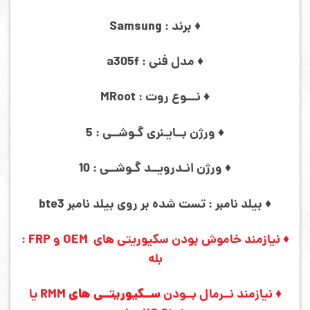
♦ برند : Samsung
♦ مدل فنی : a305f
♦ نـــوع روت : MRoot
♦ ورژن بــایـنری گـوشــی : 5
♦ ورژن انـدرویــد گـوشــی : 10
♦ بیلد نامبر : تست شده بر روی بیلد نامبر bte3
♦ نیازمند خاموش بودن سکیوریتی های OEM و FRP :
بله
♦ نیازمند نــرمال بــودن
ســکیوریتــی های
RMM یا