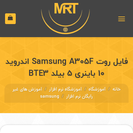
رش
ه
حتوا
فایل روت Samsung A305F اندروید
10 باینری 5 بیلد BTE3
/
/
/
خانه
آموزشگاه
آموزشگاه نرم افزار
آموزش های غیر
/
رایگان نرم افزار
samsung