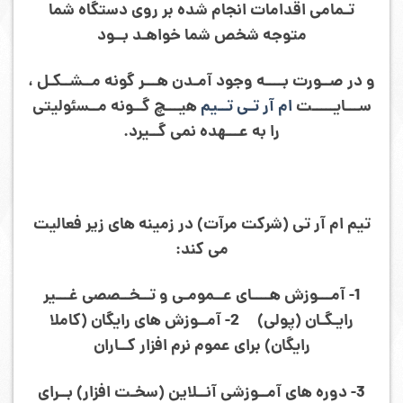
تـمامی اقدامات انجام شده بر روی دستگاه شما
متوجه شخص شما خواهـد بــود
و در صــورت بــــه وجود آمـدن هـــر گونه مــشــکـل ،
ســـایـــــت
ام آر تـی تــیم
هیـــچ گــونه مــسئولیتی
را به عـــهده نمی گــیرد.
تیم ام آر تی (شرکت مرآت) در زمینه های زیر فعالیت
می کند:
1- آمـــوزش هــــای عــمومـی و تــخــصصی غـــیر
رایـگـان (پولی) 2- آمــوزش های رایگان (کاملا
رایگان) برای عموم نرم افزار کــاران
3- دوره های آمــوزشی آنــلاین (سخـت افزار) بــرای