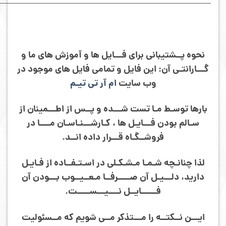
———————————————————————–
نحوه پــشتیبانی برای فـــایل ها و آموزش های ما و
گـــارانتـی آن: این فایل و تمامی فایل های موجود در
وب سایت
ام آر تی تیـم
بارها توسـط مـا تست شـــده و پــس از اطـــمینان از
سـالم بودن فـــایـل ها ، کـارشـــنـاسـان مــــا در
فروشــگـاه قـــرار داده انــد.
لذا چنانـچه شـمـا مـشـکـلی در اسـتـفــاده از فـایـل
دارید، دلـــیـل آن صـــــرفــا مـعــیــوب بـــودن آن
فــــــایــل نــــیـــســـــت.
ایـــن نــکتــه را مـــتذکر مــی شویم که مــسئولیت