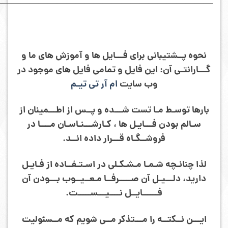
———————————————————————–
نحوه پــشتیبانی برای فـــایل ها و آموزش های ما و
گـــارانتـی آن: این فایل و تمامی فایل های موجود در
وب سایت
ام آر تی تیـم
بارها توسـط مـا تست شـــده و پــس از اطـــمینان از
سـالم بودن فـــایـل ها ، کـارشـــنـاسـان مــــا در
فروشــگـاه قـــرار داده انــد.
لذا چنانـچه شـمـا مـشـکـلی در اسـتـفــاده از فـایـل
دارید، دلـــیـل آن صـــــرفــا مـعــیــوب بـــودن آن
فــــــایــل نــــیـــســـــت.
ایـــن نــکتــه را مـــتذکر مــی شویم که مــسئولیت