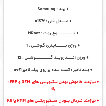
♦ برند : Samsung
♦ مــــدل فنی : a137f
♦ نــــــــــــــوع روت : MRoot
♦ ورژن بــــــــایـنری گـوشــی : 1
♦ ورژن انـــــدرویــد گـــــــــــــوشــی : 12
♦ بیلد نامبر : تست شده بر روی بیلد نامبر avf1
♦ نیازمند خاموش بودن سکیوریتی های OEM و FRP :
بله
♦ نیازمند نــرمال بــودن
ســکیوریتــی های
RMM یا KG