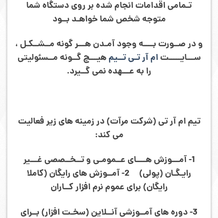
تـمامی اقدامات انجام شده بر روی دستگاه شما
متوجه شخص شما خواهـد بــود
و در صــورت بــــه وجود آمـدن هـــر گونه مــشــکـل ،
ســـایـــــت
ام آر تـی تــیم
هیـــچ گــونه مــسئولیتی
را به عـــهده نمی گــیرد.
تیم ام آر تی (شرکت مرآت) در زمینه های زیر فعالیت
می کند:
1- آمـــوزش هــــای عــمومـی و تــخــصصی غـــیر
رایـگـان (پولی) 2- آمــوزش های رایگان (کاملا
رایگان) برای عموم نرم افزار کــاران
3- دوره های آمــوزشی آنــلاین (سخـت افزار) بــرای