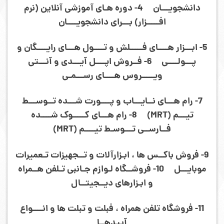
دانشجویـــان 4- دوره هـای آموزشی آنلاین (نرم
افـــــزار) بـــرای دانشجویــــان
5- ابـــزار هــــای فـــــلش و تــــول هـــای رایــــگان و
پـــولــــی 6- فــروش اپــــل آیـــدی و آنـــتی
ویـــــروس هــــای رســـمـی
7- رام هـــای نــایـــاب و پــــورت شـــده تــوســـط
تیـــم (MRT) 8- رام هـــای کـــــوک شــــده
فــارســی تـــوسـط تیــــم (MRT)
9- فروش باکــس ها ، ابـزارآلات و تــجهیزات تـعمیرات
موبایـــل 10- فروشــگاه لـوازم جـانبی تـلفن هــمراه
و ابـزارهای دیــجیتــال
11- فروشگاه تلفن همراه ، فبلت و تبلت ها و انــــواع
آیپدهــا