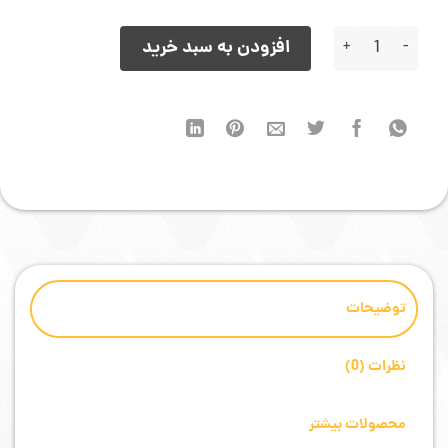
20,000 تومان
11,000 تومان.
بود.
فایل روت Samsung A137F اندروید 12 باینری 1 بیلد AVF1 عدد
افزودن به سبد خرید
توضیحات
نظرات (0)
محصولات بیشتر