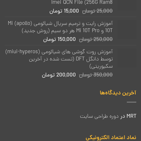
Imei QCN File (256G Ram8
قیمت
قیمت
25,000
تومان
15,000
تومان
اصلی:
فعلی:
آموزش رایت و ترمیم سریال شیائومی (apollo) Mi
25,000 تومان
15,000 تومان.
10T و Mi 10T Pro هر دو سیم (روش جدید)
بود.
قیمت
قیمت
250,000
تومان
150,000
تومان
اصلی:
فعلی:
آموزش روت گوشی های شیائومی (miui-hyperos)
250,000 تومان
150,000 تومان.
توسط دانگل DFT (تست شده در آخرین
بود.
سکیوریتی)
قیمت
قیمت
350,000
تومان
200,000
تومان
اصلی:
فعلی:
350,000 تومان
200,000 تومان.
آخرین دیدگاه‌ها
بود.
MRT
در
دوره طراحی سایت
نماد اعتماد الکترونیکی