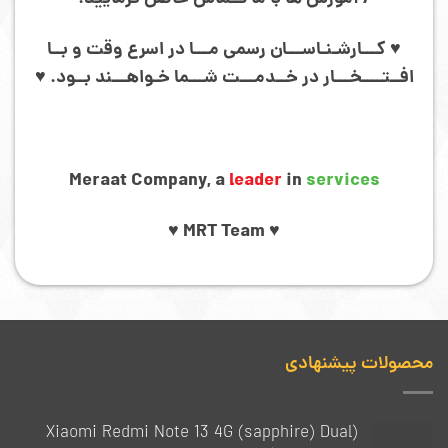
♥ کـــارشـنـاســـان رسمی مـــا در اسرع وقت و بــا
افــتــــخـــار در خــدمـــت شـــما خـواهـــند بــود. ♥
Meraat Company, a
leader
in
services
♥ MRT Team ♥
محصولات پیشنهادی
(Xiaomi Redmi Note 13 4G (sapphire) Dual