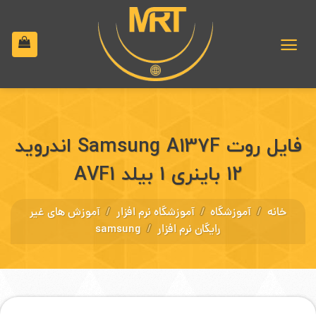
رش
ه
حتوا
فایل روت Samsung A137F اندروید
12 باینری 1 بیلد AVF1
/
/
/
خانه
آموزشگاه
آموزشگاه نرم افزار
آموزش های غیر
/
رایگان نرم افزار
samsung