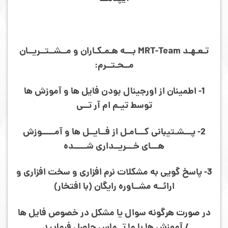
تـعـهـد MRT-Team بـــه هـمـکـاران و مــشــتــریــان
مــحـتــرم:
1- اطمینان از اورجینال بودن فایل ها و آموزش ها
توسط تیـم ام آر تــی
2- پـــشـتیبانی کـــامـل از فــایــل ها و آمـــــوزش
هـــای خـــریــداری شـــــده
3- پاسخ گویی به مشکلات نرم افزاری و سخت افزاری و
ارائــه مشــاوره رایگان (با افتخار)
در صورت هرگونه سوال یا مشکل در خصوص فایل ها
/ آموزش ها با ما تــماس حاصل فرمایید.