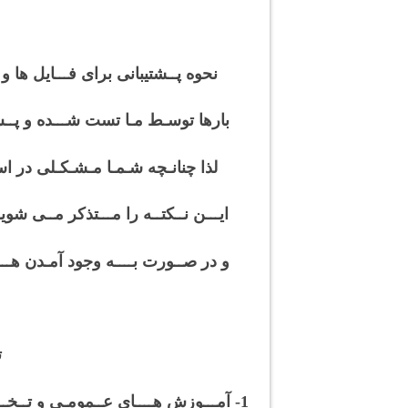
نحوه پــشتیبانی برای فـــایل ها
بارها توسـط مـا تست شـــده و پــس ا
لذا چنانـچه شـمـا مـشـکـلی در اسـتـ
ایـــن نــکتــه را مـــتذکر مــی
و در صــورت بــــه وجود آمـدن هـــ
ت
1- آمـــوزش هــــای عــمومـی و تــخــصصی غـــیر رایـگـان (پولی) 2- آمــوزش های رایگان (کاملا رایگان) برای عموم نرم افزار کــاران