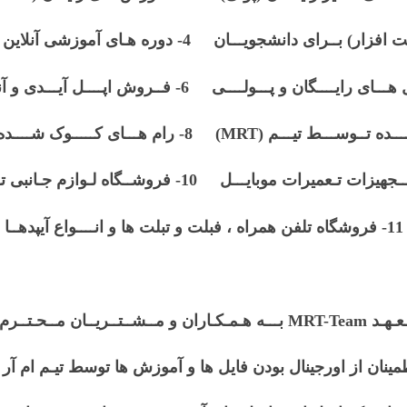
11- فروشگاه تلفن همراه ، فبلت و تبلت ها و انــــواع آیپدهــا
MRT-Tea بـــه هـمـکـاران و مــشــتــریــان مــحـتــرم: