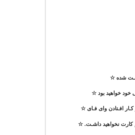
 خود خواهید بود ☆
کـار افـتادن وای فـای ☆