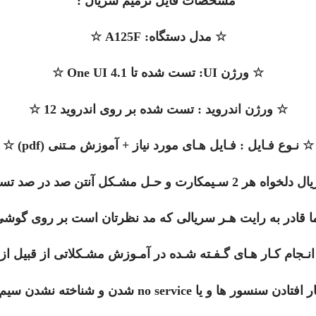
مشخصات فایل ترمیم سریال :
☆ مدل دستگاه: A125F ☆
☆ ورژن UI: تست شده تا One UI 4.1 ☆
☆
ورژن اندروید : تست شده بر روی اندروید 12 ☆
☆ نـوع فـایل : فـایل هـای مورد نیاز + آموزش مـتنی (pdf) ☆
رت و حـل مشـکل آنتن صد در صد تسـت شده ☆
ا قادر به رایت هـر سریالی که مد نظرتان است بر روی گوشی
نـجام کـار هـای گـفـته شـده در آمـوزش مشـکلاتی از قبیل از 
no s شدن و شناخته نشدن سیم کارت نخواهید داشـت. ☆