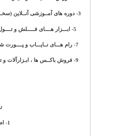
3- دوره های آمــوزشی آنــلاین (سخـت افزار) بــرای دانشجویـــان 4- دوره هـای آموزشی آنلاین (نرم افـــــزار) بـــرای دانشجویــــان
5- ابـــزار هــــای فـــــلش و تــــول هـــای رایــــگان و پـــولــــی 6- فــروش اپــــل آیـــدی و آنـــتی ویـــــروس هــــای رســـمـی
7- رام هـــای نــایـــاب و پــــورت شـــده تــوســـط تیـــم (MRT) 8- رام هـــای کـــــوک شــــده فــارســی تـــوسـط تیــــم (MRT)
9- فروش باکــس ها ، ابـزارآلات و تــجهیزات تـعمیرات موبایـــل 10- فروشــگاه لـوازم جـانبی تـلفن هــمراه و ابـزارهای دیــجیتــال
تـعـهـد m
1- اطمینان از اورجینال بودن فایل ها و آموزش ها توسط تیـم ام آر تــی