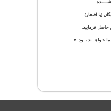
 حاصل فرمایید.
ا خـواهـــند بــود. ♥