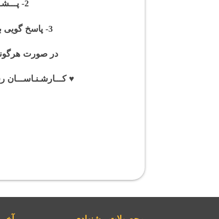
2- پـــشـتیبانی کـــامـل از فــایــل ها و آمـــــوزش هـــای خـــریــداری شـــــده
3- پاسخ گویی به مشکلات نرم افزاری و سخت افزاری و ارائــه مشــاوره رایگان (با افتخار)
در صورت هرگونه 
♥ کـــارشـنـاســـان رس