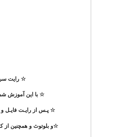
☆ رایت سریال دلخواه هر 2 سـیمکا
☆
با این آموزش شم
☆ پـس از رایـت فایـل و ا
☆و بلوتوث و همچنین از کار افتادن سنسور ها و یا ervice