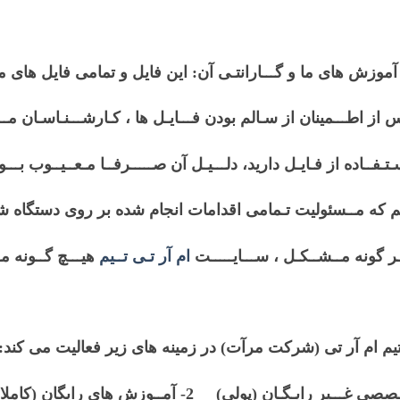
 و آموزش های ما و گـــارانتـی آن: این فایل و تمامی فایل ها
ز اطـــمینان از سـالم بودن فـــایـل ها ، کـارشـــنـاسـان مــــا
فــاده از فـایـل دارید، دلـــیـل آن صـــــرفــا مـعــیــوب بـــودن
 شویم که مــسئولیت تـمامی اقدامات انجام شده بر روی دستگاه
ر گونه مــشــکـل ، ســـایـــــت
ام آر تـی تــیم
هیـــچ گــونه مـ
یم ام آر تی (شرکت مرآت) در زمینه های زیر فعالیت می کند: