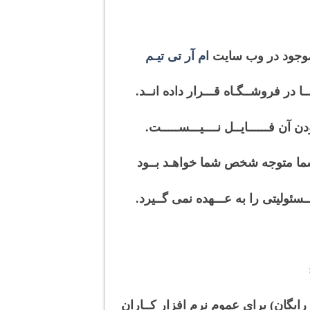
ی موجود در وب سایت
ام آر تی تیـم
 در فروشــگـاه قـــرار داده انــد.
 آن فــــــایــل نــــیـــســـــت.
 شما متوجه شخص شما خواهـد بــود
ـسئولیتی را به عـــهده نمی گــیرد.