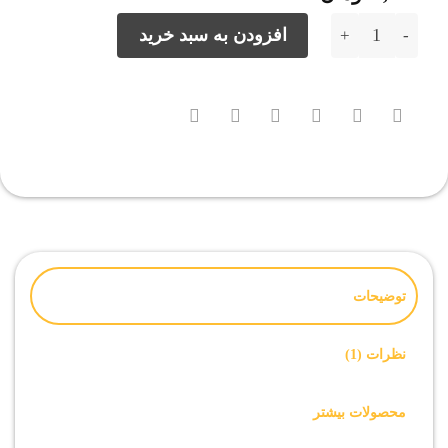
از 5 امتیاز
مشتری
فایل روت Samsung A013G اندروید 10 باینری 3 بیلد نامبر AUD1 عدد
افزودن به سبد خرید
توضیحات
نظرات (1)
محصولات بیشتر