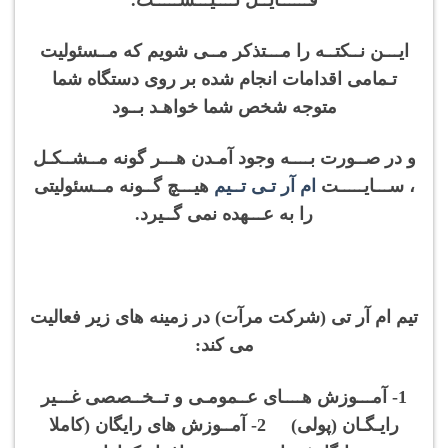
ایـــن نــکتــه را مـــتذکر مــی شویم که مــسئولیت
تـمامی اقدامات انجام شده بر روی دستگاه شما
متوجه شخص شما خواهـد بــود
و در صــورت بــــه وجود آمـدن هـــر گونه مــشــکـل
، ســـایـــــت
ام آر تـی تــیم
هیـــچ گــونه مــسئولیتی
را به عـــهده نمی گــیرد.
تیم ام آر تی (شرکت مرآت) در زمینه های زیر فعالیت
می کند:
1- آمـــوزش هــــای عــمومـی و تــخــصصی غـــیر
رایـگـان (پولی) 2- آمــوزش های رایگان (کاملا