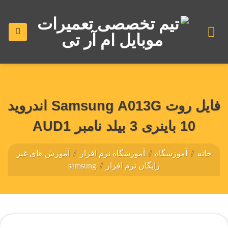
رش
ه
حتوا
فایل روت Samsung A013G اندروید
10 باینری 3 بیلد نامبر AUD1
خانه
/
آموزشگاه
/
آموزشگاه نرم افزار
/
آموزش های غیر
رایگان نرم افزار
/
samsung