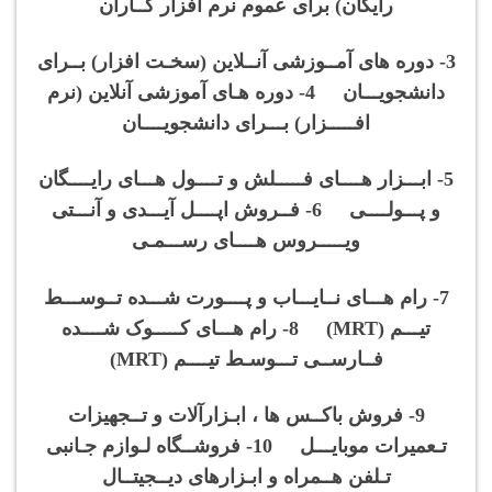
رایگان) برای عموم نرم افزار کــاران
3- دوره های آمــوزشی آنــلاین (سخـت افزار) بــرای
دانشجویـــان 4- دوره هـای آموزشی آنلاین (نرم
افـــــزار) بـــرای دانشجویــــان
5- ابـــزار هــــای فـــــلش و تــــول هـــای رایــــگان
و پـــولــــی 6- فــروش اپــــل آیـــدی و آنـــتی
ویـــــروس هــــای رســـمـی
7- رام هـــای نــایـــاب و پــــورت شـــده تــوســـط
تیـــم (MRT) 8- رام هـــای کـــــوک شــــده
فــارســی تـــوسـط تیــــم (MRT)
9- فروش باکــس ها ، ابـزارآلات و تــجهیزات
تـعمیرات موبایـــل 10- فروشــگاه لـوازم جـانبی
تـلفن هــمراه و ابـزارهای دیــجیتــال