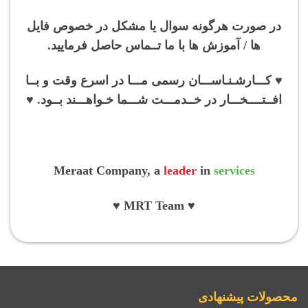
در صورت هرگونه سوال یا مشکل در خصوص فایل
ها / آموزش ها با ما تــماس حاصل فرمایید.
♥ کـــارشـنـاســـان رسمی مـــا در اسرع وقت و بــا
افــتــــخـــار در خــدمـــت شـــما خـواهـــند بــود. ♥
Meraat Company, a
leader
in
services
♥ MRT Team ♥
محصولات پیشنهادی