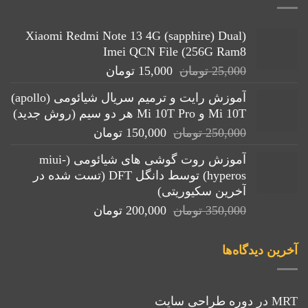
(Xiaomi Redmi Note 13 4G (sapphire) Dual
Imei QCN File (256G Ram8
قیمت
قیمت
25,000
تومان
15,000
تومان
اصلی:
فعلی:
آموزش رایت و ترمیم سریال شیائومی (apollo)
25,000 تومان
15,000 تومان.
Mi 10T و Mi 10T Pro هر دو سیم (روش جدید)
بود.
قیمت
قیمت
250,000
تومان
150,000
تومان
اصلی:
فعلی:
آموزش روت گوشی های شیائومی (miui-
250,000 تومان
150,000 تومان.
hyperos) توسط دانگل DFT (تست شده در
بود.
آخرین سکیوریتی)
قیمت
قیمت
350,000
تومان
200,000
تومان
اصلی:
فعلی:
350,000 تومان
200,000 تومان.
آخرین دیدگاه‌ها
بود.
MRT
در
دوره طراحی سایت