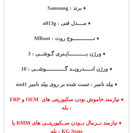
♦ برند : Samsung
♦ مــــدل فنی : a013g
♦ نــــــــــــــوع روت : MRoot
♦ ورژن بــــــــــــایـنری گـوشــی : 3
♦ ورژن انـــــدرویــد گـــــــــــــوشــی : 10
♦ بیلد نامبر : تست شده بر روی بیلد نامبر aud1
♦ نیازمند خاموش بودن سکیوریتی های OEM و FRP
: بله
♦ نیازمند نــرمال بــودن
ســکیوریتــی های
RMM یا
KG State : بله