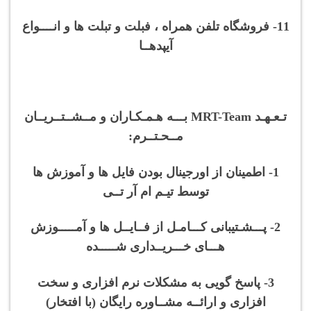
11- فروشگاه تلفن همراه ، فبلت و تبلت ها و انــــواع
آیپدهــا
تـعـهـد MRT-Team بـــه هـمـکـاران و مــشــتــریــان
مــحـتــرم:
1- اطمینان از اورجینال بودن فایل ها و آموزش ها
توسط تیـم ام آر تــی
2- پـــشـتیبانی کـــامـل از فــایــل ها و آمـــــوزش
هـــای خـــریــداری شـــــده
3- پاسخ گویی به مشکلات نرم افزاری و سخت
افزاری و ارائــه مشــاوره رایگان (با افتخار)