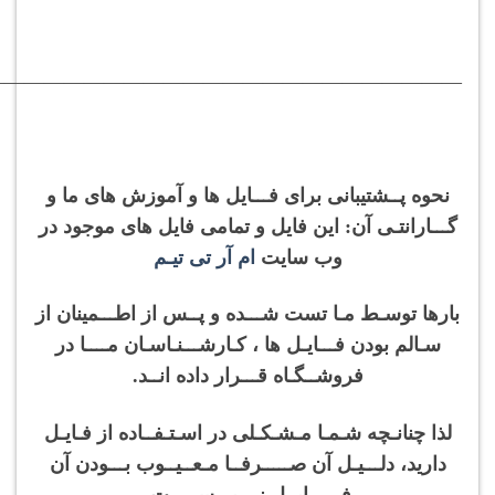
———————————————————————–
نحوه پــشتیبانی برای فـــایل ها و آموزش های ما و
گـــارانتـی آن: این فایل و تمامی فایل های موجود در
وب سایت
ام آر تی تیـم
بارها توسـط مـا تست شـــده و پــس از اطـــمینان از
سـالم بودن فـــایـل ها ، کـارشـــنـاسـان مــــا در
فروشــگـاه قـــرار داده انــد.
لذا چنانـچه شـمـا مـشـکـلی در اسـتـفــاده از فـایـل
دارید، دلـــیـل آن صـــــرفــا مـعــیــوب بـــودن آن
فــــــایــل نــــیـــســـــت.