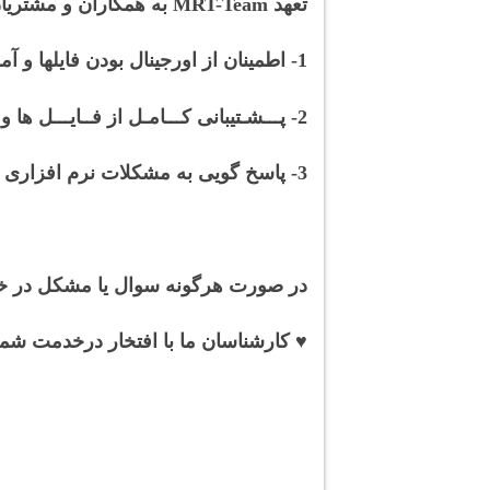
تعهد M
RT-Team به همکاران و مشتریان محترم:
1- اطمینان از اورجینال بودن فایلها و آموزش ها توسط تیم ام آر تی
2- پـــشـتیبانی کـــامـل از فــایـــل ها و آمـــوزش هــــای خــــریــداری شـــــده
3- پاسخ گویی به مشکلات نرم افزاری و سخت افزاری و ارائه مشاوره رایگان (با افتخار)
در صورت هرگونه سوال یا مشکل در خصو
♥ کارشناسان ما با افتخار درخدمت شما 