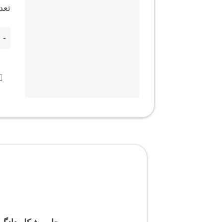
تعدا
فایل ENG MODEM سامسونگ G570F حل مشکل دانگرید 