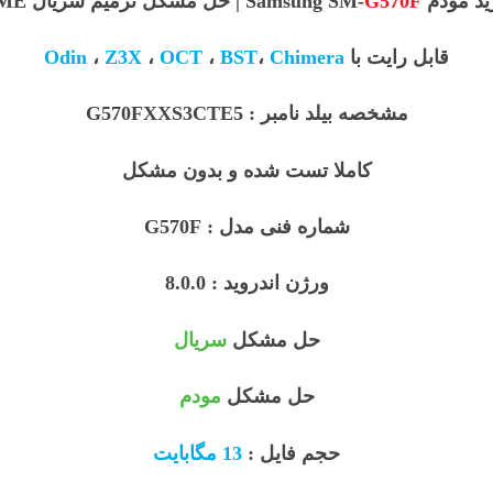
Samsung SM-
G570F
| حل مشکل ترمیم سریال Galaxy J5 PRIME
قابل رایت با
Chimera
،
BST
،
OCT
،
Z3X
،
Odin
مشخصه بیلد نامبر : G570FXXS3CTE5
کاملا تست شده و بدون مشکل
شماره فنی مدل : G570F
ورژن اندروید : 8.0.0
حل مشکل
سریال
حل مشکل
مودم
حجم فایل :
13 مگابایت