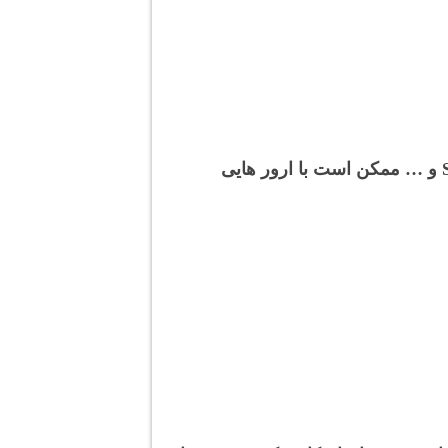
در بسیاری از موارد هنگام آنلاک کردن شبکه یا ترمیم سریال با باکس های SamKey ، Z3X ، Octoplus و … ممکن است با ارور هایی