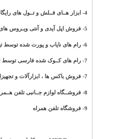
4- ابزار هــای فــلش و تــول های رایگان و پولــی
5- فروش اپل آیدی و آنتی ویـروس های رسمـی
6- رام های نایاب و پورت شده توسط تیم MRT
7- رام های کــوک شده فارسی توسط تیم MRT
7- فروش باکس ها ، ابزارآلات و تجهیزات تعمیرات موبایل
8- فروشــگاه لوازم جــانبی تلفن هــمراه و ابزارهای دیجیتال
9- فروشگاه تلفن همراه