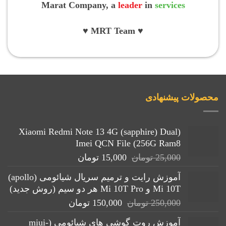
Marat Company, a
leader
in
services
♥ MRT Team ♥
محصولات پیشنهادی
(Xiaomi Redmi Note 13 4G (sapphire) Dual
Imei QCN File (256G Ram8
قیمت
قیمت
25,000
تومان
15,000
تومان
اصلی:
فعلی:
آموزش رایت و ترمیم سریال شیائومی (apollo)
25,000 تومان
15,000 تومان.
Mi 10T و Mi 10T Pro هر دو سیم (روش جدید)
بود.
قیمت
قیمت
250,000
تومان
150,000
تومان
اصلی:
فعلی:
آموزش روت گوشی های شیائومی (miui-
250,000 تومان
150,000 تومان.