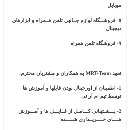
موبایل
8- فروشــگاه لوازم جــانبی تلفن هــمراه و ابزارهای
دیجیتال
9- فروشگاه تلفن همراه
تعهد M
RT-Team به همکاران و مشتریان محترم:
1- اطمینان از اورجینال بودن فایلها و آموزش ها
توسط تیم ام آر تی
2- پـــشـتیبانی کـــامـل از فــایـــل ها و آمـــوزش
هــــای خــــریــداری شـــــده