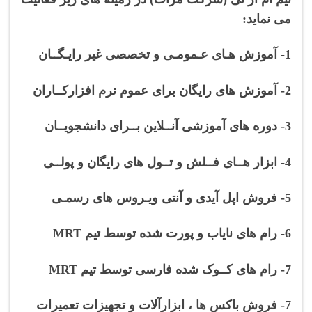
می نماید:
1- آموزش هـای عـمومـی و تخصصی غیر رایـگــان
2- آموزش های رایگان برای عموم نرم افزارکــاران
3- دوره های آموزشی آنــلاین بــرای دانشجویــان
4- ابزار هــای فــلش و تــول های رایگان و پولــی
5- فروش اپل آیدی و آنتی ویـروس های رسمـی
6- رام های نایاب و پورت شده توسط تیم MRT
7- رام های کــوک شده فارسی توسط تیم MRT
7- فروش باکس ها ، ابزارآلات و تجهیزات تعمیرات