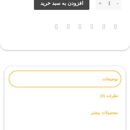
فایل روت Samsung G930F U7 اندروید 8.0 عدد
افزودن به سبد خرید
توضیحات
نظرات (0)
محصولات بیشتر