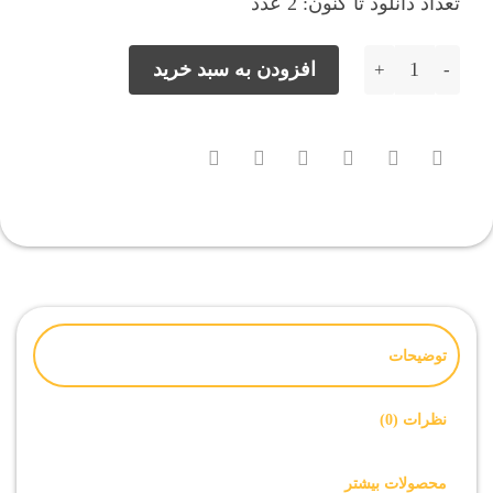
تعداد دانلود تا کنون: 2 عدد
حذف FRP شیائومی Redmi Note 8 اندروید 10 با Miui 12.0.6 عدد
افزودن به سبد خرید
توضیحات
نظرات (0)
محصولات بیشتر