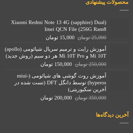
محصولات پیشنهادی
(Xiaomi Redmi Note 13 4G (sapphire) Dual
Imei QCN File (256G Ram8
قیمت
قیمت
25,000
تومان
15,000
تومان
اصلی:
فعلی:
آموزش رایت و ترمیم سریال شیائومی (apollo)
25,000 تومان
15,000 تومان.
Mi 10T و Mi 10T Pro هر دو سیم (روش جدید)
بود.
قیمت
قیمت
250,000
تومان
150,000
تومان
اصلی:
فعلی:
آموزش روت گوشی های شیائومی (miui-
250,000 تومان
150,000 تومان.
hyperos) توسط دانگل DFT (تست شده در
بود.
آخرین سکیوریتی)
قیمت
قیمت
350,000
تومان
200,000
تومان
اصلی:
فعلی:
350,000 تومان
200,000 تومان.
آخرین دیدگاه‌ها
بود.