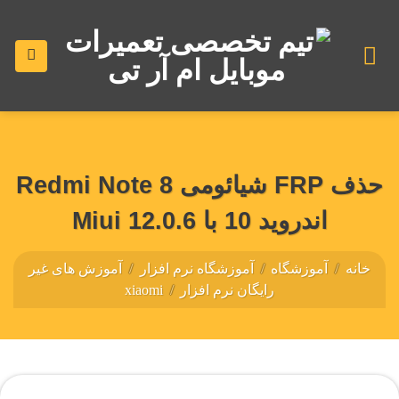
رش
ه
حتوا
حذف FRP شیائومی Redmi Note 8
اندروید 10 با Miui 12.0.6
خانه
/
آموزشگاه
/
آموزشگاه نرم افزار
/
آموزش های غیر
رایگان نرم افزار
/
xiaomi