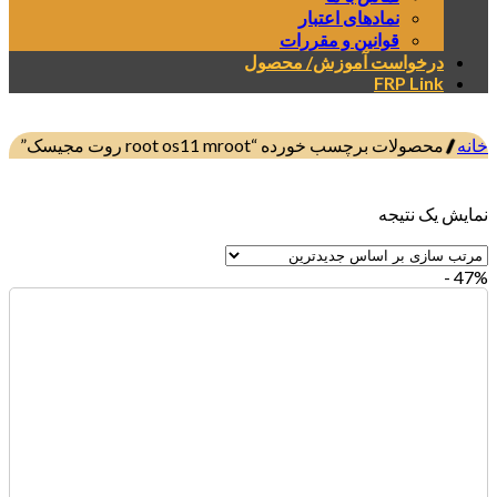
نمادهای اعتبار
قوانین و مقررات
درخواست آموزش/ محصول
FRP Link
خانه
/
محصولات برچسب خورده “root os11 mroot روت مجیسک”
صافی
نمایش یک نتیجه
47% -