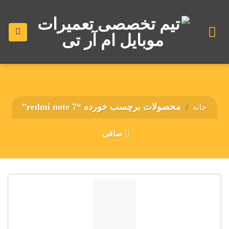
رش
ه
حتوا
محصولات برچسب خورده “redmi note 7”
خانه
/
صافی