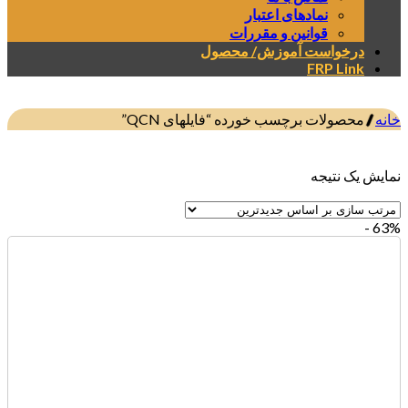
نمادهای اعتبار
قوانین و مقررات
درخواست آموزش/ محصول
FRP Link
خانه
/
محصولات برچسب خورده “فایلهای QCN”
صافی
نمایش یک نتیجه
63% -