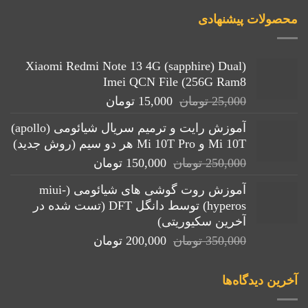
محصولات پیشنهادی
(Xiaomi Redmi Note 13 4G (sapphire) Dual
Imei QCN File (256G Ram8
قیمت
قیمت
25,000
تومان
15,000
تومان
اصلی:
فعلی:
آموزش رایت و ترمیم سریال شیائومی (apollo)
25,000 تومان
15,000 تومان.
Mi 10T و Mi 10T Pro هر دو سیم (روش جدید)
بود.
قیمت
قیمت
250,000
تومان
150,000
تومان
اصلی:
فعلی:
آموزش روت گوشی های شیائومی (miui-
250,000 تومان
150,000 تومان.
hyperos) توسط دانگل DFT (تست شده در
بود.
آخرین سکیوریتی)
قیمت
قیمت
350,000
تومان
200,000
تومان
اصلی:
فعلی:
350,000 تومان
200,000 تومان.
آخرین دیدگاه‌ها
بود.