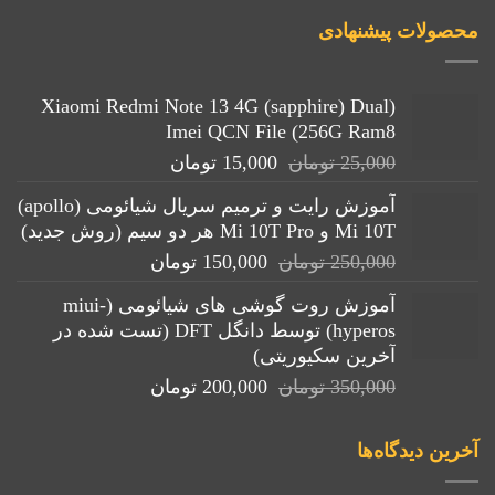
محصولات پیشنهادی
(Xiaomi Redmi Note 13 4G (sapphire) Dual
Imei QCN File (256G Ram8
قیمت
قیمت
25,000
تومان
15,000
تومان
اصلی:
فعلی:
آموزش رایت و ترمیم سریال شیائومی (apollo)
25,000 تومان
15,000 تومان.
Mi 10T و Mi 10T Pro هر دو سیم (روش جدید)
بود.
قیمت
قیمت
250,000
تومان
150,000
تومان
اصلی:
فعلی:
آموزش روت گوشی های شیائومی (miui-
250,000 تومان
150,000 تومان.
hyperos) توسط دانگل DFT (تست شده در
بود.
آخرین سکیوریتی)
قیمت
قیمت
350,000
تومان
200,000
تومان
اصلی:
فعلی:
350,000 تومان
200,000 تومان.
آخرین دیدگاه‌ها
بود.