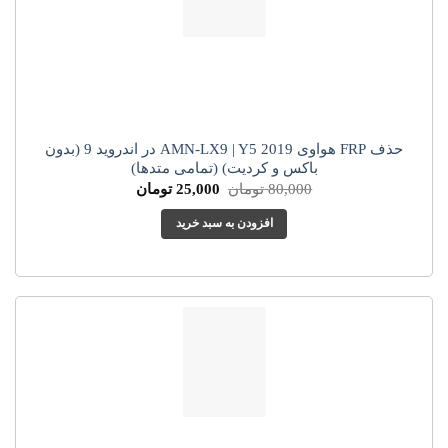
حذف FRP هواوی AMN-LX9 | Y5 2019 در اندروید 9 (بدون
باکس و کردیت) (تمامی متدها)
قیمت
قیمت
80,000
تومان
25,000
تومان
اصلی:
فعلی:
80,000 تومان
25,000 تومان.
افزودن به سبد خرید
بود.