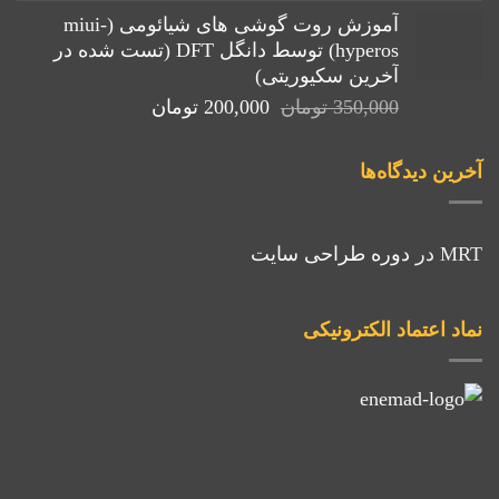
اصلی:
فعلی:
آموزش روت گوشی های شیائومی (miui-
250,000 تومان
150,000 تومان.
hyperos) توسط دانگل DFT (تست شده در
بود.
آخرین سکیوریتی)
قیمت
قیمت
350,000
تومان
200,000
تومان
اصلی:
فعلی:
350,000 تومان
200,000 تومان.
آخرین دیدگاه‌ها
بود.
MRT
در
دوره طراحی سایت
نماد اعتماد الکترونیکی