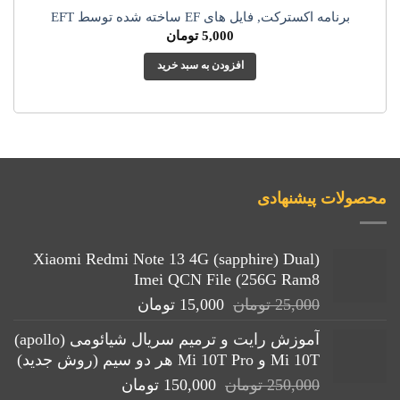
برنامه اکسترکت, فایل های EF ساخته شده توسط EFT
5,000
تومان
افزودن به سبد خرید
محصولات پیشنهادی
(Xiaomi Redmi Note 13 4G (sapphire) Dual
Imei QCN File (256G Ram8
قیمت
قیمت
25,000
تومان
15,000
تومان
اصلی:
فعلی:
آموزش رایت و ترمیم سریال شیائومی (apollo)
25,000 تومان
15,000 تومان.
Mi 10T و Mi 10T Pro هر دو سیم (روش جدید)
بود.
قیمت
قیمت
250,000
تومان
150,000
تومان