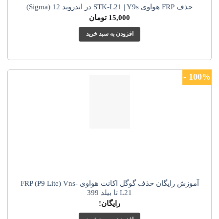
حذف FRP هواوی STK-L21 | Y9s در اندروید 12 (Sigma)
15,000
تومان
افزودن به سبد خرید
100% -
آموزش رایگان حذف گوگل اکانت هواوی FRP (P9 Lite) Vns-
L21 تا بیلد 399
رایگان!