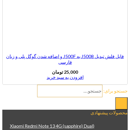
فایل فلش تبدیل J5008 به J500F و اضافه شدن گوگل پلی و زبان
فارسی
25,000
تومان
افزودن به سبد خرید
رای:
ت پیشنهادی
(Xiaomi Redmi Note 13 4G (sapphire) Dual