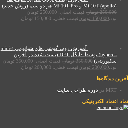
(apollo) Mi 10T و Mi 10T Pro هر دو سیم (روش جدید)
250,000
تومان
قیمت اصلی: 250,000 تومان
بود.
150,000
تومان
قیمت فعلی: 150,000 تومان.
آموزش روت گوشی های شیائومی (miui-
hyperos) توسط دانگل DFT (تست شده در آخرین
سکیوریتی)
350,000
تومان
قیمت اصلی: 350,000 تومان
بود.
200,000
تومان
قیمت فعلی: 200,000 تومان.
آخرین دیدگاه‌ها
MRT
در
دوره طراحی سایت
نماد اعتماد الکترونیکی