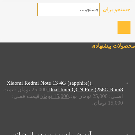
جستجو برای:
محصولات پیشنهادی
(Xiaomi Redmi Note 13 4G (sapphire)
Dual Imei QCN File (256G Ram8
25,000
تومان
قیمت
اصلی: 25,000 تومان بود.
15,000
تومان
قیمت فعلی:
15,000 تومان.
آموزش رایت و ترمیم سریال شیائومی