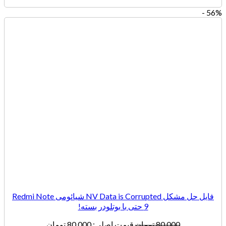
56% -
فایل حل مشکل NV Data is Corrupted شیائومی Redmi Note
9 حتی با بوتلودر بسته!
80,000
تومان
قیمت اصلی: 80,000 تومان