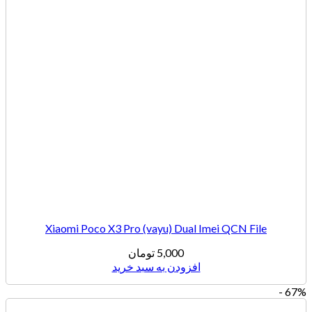
Xiaomi Poco X3 Pro (vayu) Dual Imei QCN File
5,000
تومان
افزودن به سبد خرید
67% -