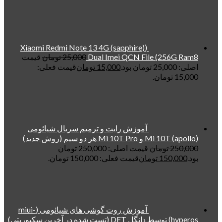
(Xiaomi Redmi Note 13 4G (sapphire)
Dual Imei QCN File (256G Ram8
25,000
تومان
قیمت
اصلی: 25,000 تومان بود.
15,000
تومان
قیمت فعلی:
15,000 تومان.
آموزش رایت و ترمیم سریال شیائومی
(apollo) Mi 10T و Mi 10T Pro هر دو سیم (روش جدید)
250,000
تومان
قیمت اصلی: 250,000 تومان
بود.
150,000
تومان
قیمت فعلی: 150,000 تومان.
آموزش روت گوشی های شیائومی (miui-
hyperos) توسط دانگل DFT (تست شده در آخرین سکیوریتی)