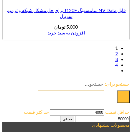
فایل NV Data سامسونگ J120F برای حل مشکل شبکه و ترمیم
سریال
5,000
تومان
افزودن به سبد خرید
1
2
3
4
جستجو برای:
فیلتر براساس قیمت :
حداقل قیمت
حداكثر قيمت
صافی
محصولات پیشنهادی