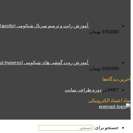
آموزش رایت و ترمیم سریال شیائومی (apollo) Mi 10T و Mi 10T Pro هر دو سیم (روش جدید)
150,000 تومان.
آموزش روت گوشی های شیائومی (miui-hyperos) توسط دانگل DFT (تست شده در آخرین سکیوریتی)
200,000 تومان.
آخرین دیدگاه‌ها
MRT
در
دوره طراحی سایت
نماد اعتماد الکترونیکی
جستجو برای: