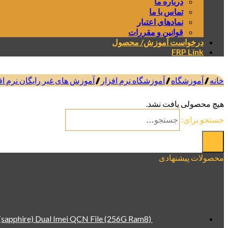
درباره ما
تماس با ما
نمادهای اعتبار
قوانین و مقررات
درخواست آموزش/ محصول
FRP Link
خانه
/
آموزشگاه
/
آموزشگاه نرم افزار
/
آموزش های غیر رایگان نرم اف
صافی
هیچ محصولی یافت نشد.
جستجو برای:
محصولات پیشنهادی
(Xiaomi Redmi Note 13 4G (sapphire) Dual Imei QCN File (256G Ram8