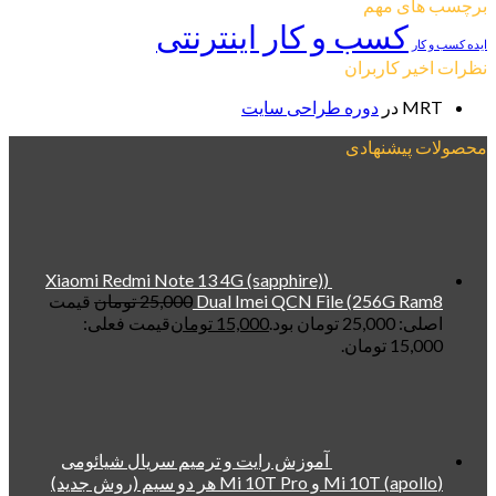
برچسب های مهم
کسب و کار اینترنتی
ایده کسب و کار
نظرات اخیر کاربران
MRT
در
دوره طراحی سایت
محصولات پیشنهادی
(Xiaomi Redmi Note 13 4G (sapphire)
Dual Imei QCN File (256G Ram8
25,000
تومان
قیمت
اصلی: 25,000 تومان بود.
15,000
تومان
قیمت فعلی:
15,000 تومان.
آموزش رایت و ترمیم سریال شیائومی
(apollo) Mi 10T و Mi 10T Pro هر دو سیم (روش جدید)